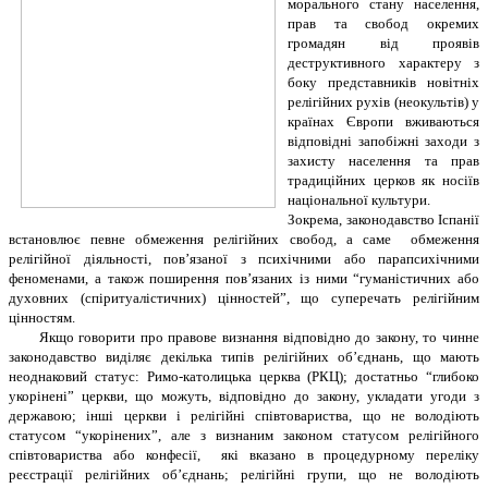
морального стану населення,
прав та свобод окремих
громадян від проявів
деструктивного характеру з
боку представників новітніх
релігійних рухів (неокультів) у
країнах Європи вживаються
відповідні запобіжні заходи з
захисту населення та прав
традиційних церков як носіїв
національної культури.
Зокрема, законодавство Іспанії
встановлює певне обмеження релігійних свобод, а саме обмеження
релігійної діяльності, пов’язаної з психічними або парапсихічними
феноменами, а також поширення пов’язаних із ними “гуманістичних або
духовних (спіритуалістичних) цінностей”, що суперечать релігійним
цінностям.
Якщо говорити про правове визнання відповідно до закону, то чинне
законодавство виділяє декілька типів релігійних об’єднань, що мають
неоднаковий статус: Римо-католицька церква (РКЦ); достатньо “глибоко
укорінені” церкви, що можуть, відповідно до закону, укладати угоди з
державою; інші церкви і релігійні співтовариства, що не володіють
статусом “укорінених”, але з визнаним законом статусом релігійного
співтовариства або конфесії, які вказано в процедурному переліку
реєстрації релігійних об’єднань; релігійні групи, що не володіють