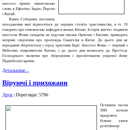
апостол приніс євангельське
слово в Ефіопію, Індію, Персію
і Китай.
Книга Соборних постанов,
походження якої відноситься до перших століть християнства, в гл. 19
говорить про єпископські кафедри в межах Китаю. Історія життя і подвигів
апостола Фоми, складена на підставі писань Оригена і Евсевія, приводить
непрямі свідчення про проповідь Євангелія в Китаї. До цього дня це
передання зберігається і серед християн Індії. Апостол Фома — перший з
Небесних покровителів Китаю, і до цього дня возносить до Престолу
Господнього молитви про збереження і просвітництво увіреної йому
Піднебесної країни.
Детальніше...
Віруючі і прихожани
Друк
| Перегляди: 5796
Останнім часом
ЗМІ почали
приділяти
більше уваги
релігійному