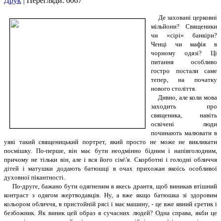
Друк
| Перегляди: 6067
Де заховані церковні
мільйони? Священики
чи «сірі» банкіри?
Ченці чи мафія в
чорному одязі? Ці
питання особливо
гостро постали саме
тепер, на початку
нового століття.
Дивно, але коли мова
заходить про
священика, навіть
освічені люди
починають малювати в
уяві такий священицький портрет, який просто не може не викликати
посмішку. По-перше, він має бути неодмінно бідним і напівголодним,
причому не тільки він, але і вся його сім\'я. Скорботні і голодні обличчя
дітей і матушки додають батюшці в очах прихожан якоїсь особливої
духовної пікантності.
По-друге, бажано бути одягненим в якесь дрантя, щоб виникав втішний
контраст з одягом жертводавців. Ну, а вже якщо батюшка зі здоровим
кольором обличчя, в пристойній рясі і має машину, - це вже явний єретик і
безбожник. Як виник цей образ в сучасних людей? Одна справа, якби це