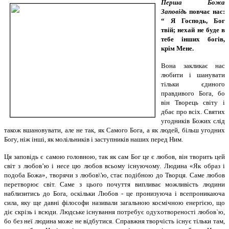
Перша Божа
Заповідь
повчає нас:
“ Я Господь, Бог
твій; нехай не буде в
тебе інших богів,
крім Мене.
Вона закликає нас
любити і шанувати
тільки єдиного
правдивого Бога, бо
він Творець світу і
дбає про всіх. Святих
угодників Божих слід
також вшановувати, але не так, як Самого Бога, а як людей, більш угодних
Богу, ніж інші, як молільників і заступників наших перед Ним.
Ця заповідь є самою головною, так як сам Бог це є любов, він творить цей
світ з любов’ю і несе цю любов всьому існуючому. Людина «Як образ і
подоба Божа», творячи з любов\'ю, стає подібною до Творця. Саме любов
перетворює світ. Саме з цього почуття випливає можливість людини
наблизитись до Бога, оскільки Любов - це пронизуюча і всепроникаюча
сила, яку ще давні філософи називали загальною космічною енергією, що
діє скрізь і всюди. Людське існування потребує одухотвореності любов`ю,
бо без неї людина може не відбутися. Справжня творчість існує тільки там,