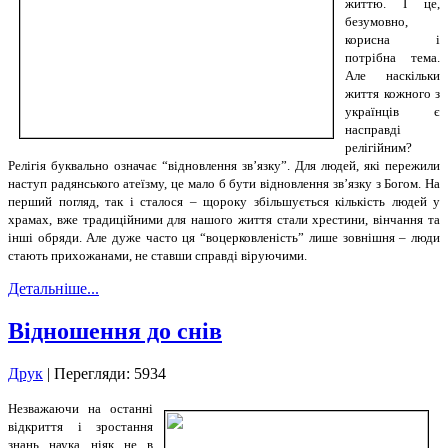
життю. І це,
безумовно,
корисна і
потрібна тема.
Але наскільки
життя кожного з
українців є
насправді
релігійним?
Релігія буквально означає “відновлення зв’язку”. Для людей, які пережили
наступ радянського атеїзму, це мало б бути відновлення зв’язку з Богом. На
перший погляд, так і сталося – щороку збільшується кількість людей у
храмах, вже традиційними для нашого життя стали хрестини, вінчання та
інші обряди. Але дуже часто ця “воцерковленість” лише зовнішня – люди
стають прихожанами, не ставши справді віруючими.
Детальніше...
Відношення до снів
Друк
| Перегляди: 5934
Незважаючи на останні
відкриття і зростання
знань наука ніяк не в