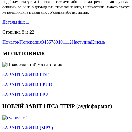
подібним статусом і названі сектами або новими релігійними рухами,
оскільки вони не відповідають вимогам закону, і найчастіше мають статус
не релігійних, а приватних об’єднань або асоціацій.
Детальніше...
Сторінка 8 із 22
Початок
Попередня
3
4
5
6
7
8
9
10
11
12
Наступна
Кінець
МОЛИТОВНИК
ЗАВАНТАЖИТИ PDF
ЗАВАНТАЖИТИ EPUB
ЗАВАНТАЖИТИ FB2
НОВИЙ ЗАВІТ і ПСАЛТИР (аудіоформат)
ЗАВАНТАЖИТИ (MP3.)