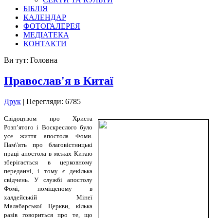
БІБЛІЯ
КАЛЕНДАР
ФОТОГАЛЕРЕЯ
МЕДІАТЕКА
КОНТАКТИ
Ви тут:
Головна
Православ'я в Китаї
Друк
| Перегляди: 6785
Свідоцтвом про Христа
Розп’ятого і Воскреслого було
усе життя апостола Фоми.
Пам\'ять про благовістницькі
праці апостола в межах Китаю
зберігається в церковному
переданні, і тому є декілька
свідчень. У службі апостолу
Фомі, поміщеному в
халдейській Мінеї
Малабарської Церкви, кілька
разів говориться про те, що