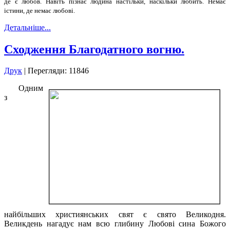
де є любов. Навіть пізнає людина настільки, наскільки любить. Немає
істини, де немає любові.
Детальніше...
Cходження Благодатного вогню.
Друк
| Перегляди: 11846
Одним
з
найбільших християнських свят є свято Великодня.
Великдень нагадує нам всю глибину Любові сина Божого