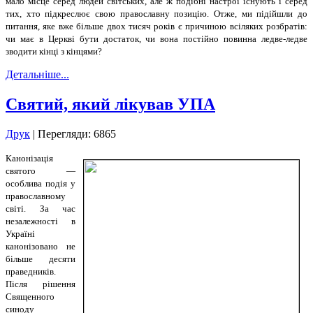
мало місце серед людей світських, але ж подібні настрої існують і серед
тих, хто підкреслює свою православну позицію. Отже, ми підійшли до
питання, яке вже більше двох тисяч років є причиною всіляких розбратів:
чи має в Церкві бути достаток, чи вона постійно повинна ледве-ледве
зводити кінці з кінцями?
Детальніше...
Святий, який лікував УПА
Друк
| Перегляди: 6865
Канонізація
святого —
особлива подія у
православному
світі. За час
незалежності в
Україні
канонізовано не
більше десяти
праведників.
Після рішення
Священного
синоду