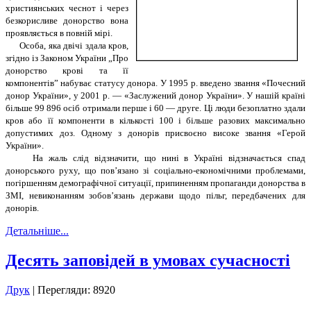
християнських чеснот і через
безкорисливе донорство вона
проявляється в повній мірі.
Особа, яка двічі здала кров,
згідно із Законом України „Про
донорство крові та її
компонентів” набуває статусу донора. У 1995 р. введено звання «Почесний
донор України», у 2001 р. — «Заслужений донор України». У нашій країні
більше 99 896 осіб отримали перше і 60 — друге. Ці люди безоплатно здали
кров або її компоненти в кiлькостi 100 i більше разових максимально
допустимих доз. Одному з донорів присвоєно високе звання «Герой
України».
На жаль слід відзначити, що нині в Україні відзначається спад
донорського руху, що пов’язано зі соціально-економічними проблемами,
погіршенням демографічної ситуації, припиненням пропаганди донорства в
ЗМІ, невиконанням зобов’язань держави щодо пільг, передбачених для
донорів.
Детальніше...
Десять заповідей в умовах сучасності
Друк
| Перегляди: 8920