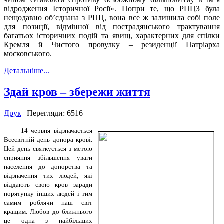
відродження Історичної Росії». Попри те, що РПЦЗ була
нещодавно об’єднана з РПЦ, вона все ж залишила собі поле
для позиції, відмінної від пострадянського трактування
багатьох історичних подій та явищ, характерних для спілки
Кремля й Чистого провулку – резиденції Патріарха
московського.
Детальніше...
Здай кров – збережи життя
Друк
| Перегляди: 6516
14 червня відзначається
Всесвітній день донора крові.
Цей день святкується з метою
сприяння збільшення уваги
населення до донорства та
відзначення тих людей, які
віддають свою кров заради
порятунку інших людей і тим
самим роблячи наш світ
кращим. Любов до ближнього
це одна з найбільших