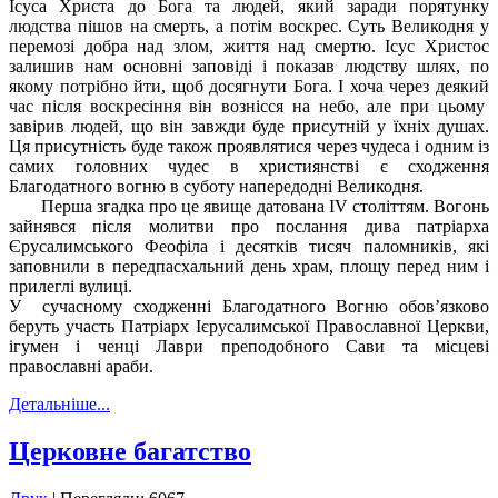
Ісуса Христа до Бога та людей, який заради порятунку
людства пішов на смерть, а потім воскрес. Суть Великодня у
перемозі добра над злом, життя над смертю. Ісус Христос
залишив нам основні заповіді і показав людству шлях, по
якому потрібно йти, щоб досягнути Бога. І хоча через деякий
час після воскресіння він вознісся на небо, але при цьому
завірив людей, що він завжди буде присутній у їхніх душах.
Ця присутність буде також проявлятися через чудеса і одним із
самих головних чудес в християнстві є сходження
Благодатного вогню в суботу напередодні Великодня.
Перша згадка про це явище датована IV століттям. Вогонь
зайнявся після молитви про послання дива патріарха
Єрусалимського Феофіла і десятків тисяч паломників, які
заповнили в передпасхальний день храм, площу перед ним і
прилеглі вулиці.
У сучасному сходженні Благодатного Вогню обов’язково
беруть участь Патріарх Ієрусалимської Православної Церкви,
ігумен і ченці Лаври преподобного Сави та місцеві
православні араби.
Детальніше...
Церковне багатство