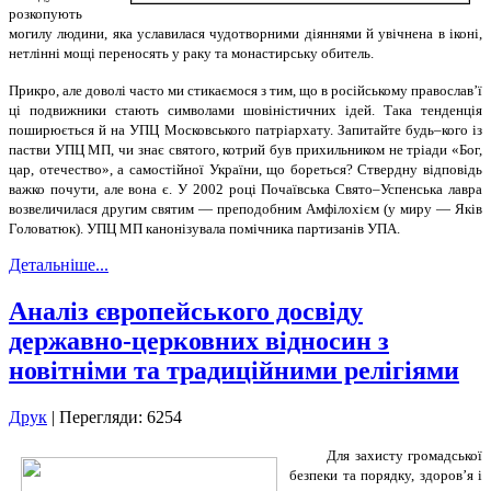
розкопують
могилу людини, яка уславилася чудотворними діяннями й увічнена в іконі,
нетлінні мощі переносять у раку та монастирську обитель.
Прикро, але доволі часто ми стикаємося з тим, що в російському православ’ї
ці подвижники стають символами шовіністичних ідей. Така тенденція
поширюється й на УПЦ Московського патріархату. Запитайте будь–кого із
пастви УПЦ МП, чи знає святого, котрий був прихильником не тріади «Бог,
цар, отечество», а самостійної України, що бореться? Ствердну відповідь
важко почути, але вона є. У 2002 році Почаївська Свято–Успенська лавра
возвеличилася другим святим — преподобним Амфілохієм (у миру — Яків
Головатюк). УПЦ МП канонізувала помічника партизанів УПА.
Детальніше...
Аналіз європейського досвіду
державно-церковних відносин з
новітніми та традиційними релігіями
Друк
| Перегляди: 6254
Для захисту громадської
безпеки та порядку, здоров’я і