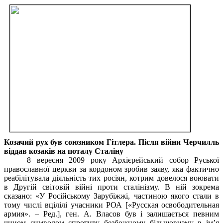
Козачий рух був союзником Гітлера. Після війни Черчилль
віддав козаків на поталу Сталіну
8 вересня 2009 року Архієрейський собор Руської
православної церкви за кордоном зробив заяву, яка фактично
реабілітувала діяльність тих росіян, котрим довелося воювати
в Другій світовій війні проти сталінізму. В ній зокрема
сказано: «У Російському Зарубіжжі, частиною якого стали в
тому числі вцілілі учасники РОА [«Русская освободительная
армия». – Ред.], ген. А. Власов був і залишається певним
чином символом спротиву безбожному більшовизму в ім’я