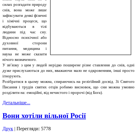
силах розгадати природу
снів, вона може лише
зафіксувати деякі фізичні
і хімічні процеси, що
відбуваються в тілі
людини під час сну.
Відносно психічної або
духовної сторони
питання, медицина і
наука не може сказати
нічого визначеного.
У зв\'язку з цим у людей нерідко поширене різне ставлення до снів, одні
дуже прислухаються до них, вважаючи мало не одкровенням, інші просто
ігнорують.
Розібратися в цьому можна, спираючись на релігійний досвід. Зі Святого
Писання і трудів святих отців робимо висновок, що сни можна умовно
розділити на: емоційні, від нечистого і пророчі (від Бога).
Детальніше...
Вони хотіли вільної Росії
Друк
| Перегляди: 5778