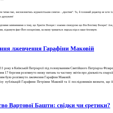
коли читаю такі, висловлюючись журналістським сленгом - „простині”. Та, й головний редактор не хоче їх
о друкувати!
дісними запевненнями в тому, що Христос Воскрес і взаємно сповідуємо що Він Воістину Воскрес! Але, н
ння, відкинути факт Його воскресіння, на якому тримається людська віра в наше безсмертя.
ення лжевчення Гарафіни Маковій
011 року в Київській Патріархії під головуванням Святійшого Патріарха Філар
ня 17 березня розглянуто низку питань та частину звітів про діяльність єпархі
ям було розглянуто лжевчення Гарафіни Маковій.
лізу публікацій Гарафини Петрівни Маковій та її послідовників визнати, що 
во Вартової Башти: свідки чи єретики?