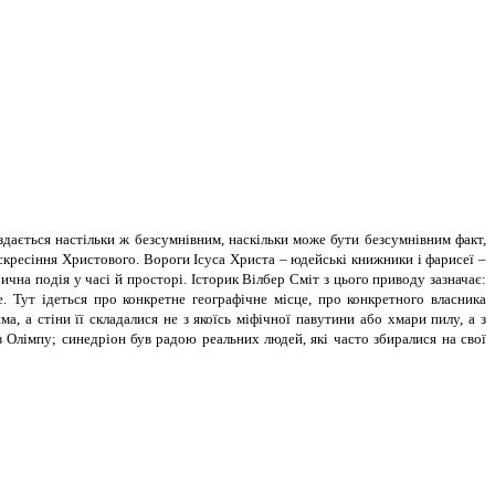
 здається настільки ж безсумнівним, наскільки може бути безсумнівним факт,
кресіння Христового. Вороги Ісуса Христа – юдейські книжники і фарисеї –
чна подія у часі й просторі. Історик Вілбер Сміт з цього приводу зазначає:
. Тут ідеться про конкретне географічне місце, про конкретного власника
а, а стіни її складалися не з якоїсь міфічної павутини або хмари пилу, а з
 Олімпу; синедріон був радою реальних людей, які часто збиралися на свої