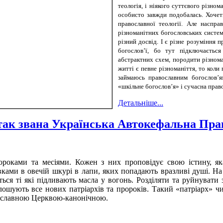
теологія, і ніякого суттєвого різно
особисто завжди подобалась. Хочеть
православної теології. Але наспра
різноманітних богословських систем 
різний досвід. І є різне розуміння 
богослов’ї, бо тут підключаєтьс
абстрактних схем, породити різнома
житті є певне різноманіття, то коли
займаюсь православним богослов’ям
«шкільне богослов’я» і сучасна прав
Детальніше...
 так звана Українська Автокефальна Пр
ороками та месіями. Кожен з них проповідує свою істину, як
ками в овечій шкурі в лапи, яких попадають вразливі душі. На
ться ті які підливають масла у вогонь. Розділяти та руйнувати
лошують все нових патріархів та пророків. Такий «патріарх» чи
вославною Церквою-канонічною.