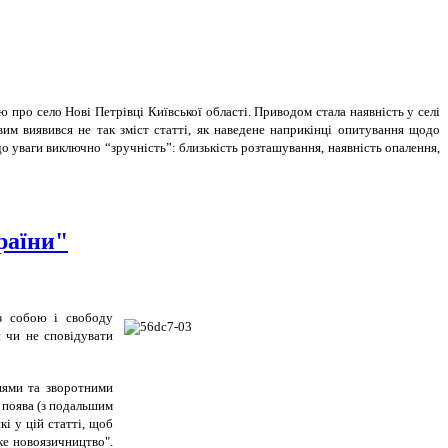
ю про село Нові Петрівці Київської області. Приводом стала наявність у селі
вим виявився не так зміст статті, як наведене наприкінці опитування щодо
до уваги виключно “зручність”: близькість розташування, наявність опалення,
раїни"
 з собою і свободу
я чи не сповідувати
ннями та зворотними
а поява (з подальшим
і у цій статті, щоб
ьке новоязичництво".