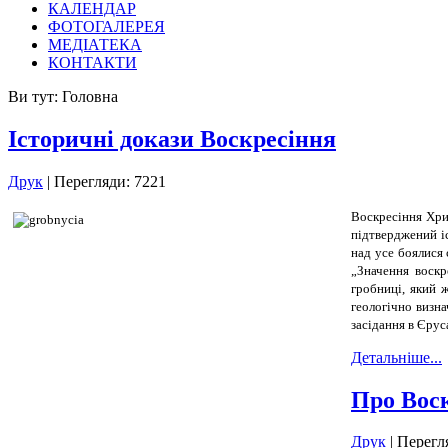
КАЛЕНДАР
ФОТОГАЛЕРЕЯ
МЕДІАТЕКА
КОНТАКТИ
Ви тут:
Головна
Історичні докази Воскресіння
Друк
| Перегляди: 7221
Воскресіння Хрис
підтверджений і
над усе боялися 
„Значення воскр
гробниці, який ж
геологічно визн
засідання в Єрус
Детальніше...
Про Вос
Друк
| Перегл