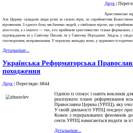
Друк
| Перегл
Християнське ві
Але Церкву складали люди різні за силою віри, за сприйняттям Божествен
віровчення. З одного боку ми бачимо людей, з глибокою вірою, що сприйнял
апостолів, а з іншого — тих, хто прийняли християнство тільки формально,
підтверджень ні у Святому Письмі, ні у Святому Переданні. Звідси, у свідо
спотвореним, неправильним. У першому випадку воно, у церковно-історичному
Детальніше...
Українська Реформаторська Православн
походження
Друк
| Перегляди: 6844
Однією із спокус і навіть викликів дл
реалізувати плани реформування всь
Православна Церква (УРПЦ), яку очо
У своїй діяльності УРПЦ поєднує прих
Кожен з перерахованих феноменів дос
секти УРПЦ намагаються видати за іс
Детальніше...