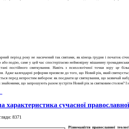
рний період року не насичений так святами, як кінець грудня і початок січ
о або подію, саме у цей час спостерігаємо неймовірну мішанину громадянських 
стані постійного святкування. Навіть з психологічної точки зору це біл
я. Адже календарні реформи призвели до того, що Новий рік, який святкуєтьс
ться перед непростим вибором: як поєднати це святкування, що зазвичай наб
зі знайомими, що запрошують разом зустріти Новий рік за святковим столом? І 
..
а характеристика сучасної православної
гляди: 8371
Різноманіття православної теологі