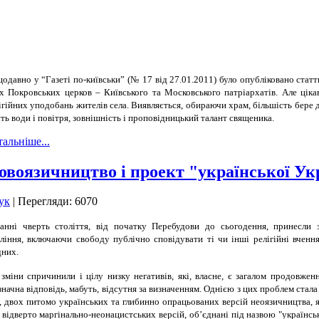
одавно у “Газеті по-київськи” (№ 17 від 27.01.2011) було опубліковано статт
х Покровських церков – Київського та Московського патріархатів. Але ціка
ігійних уподобань жителів села. Виявляється, обираючи храм, більшість бере 
сть води і повітря, зовнішність і проповідницький талант священика.
альніше...
овоязичництво і проект "української Ук
ук
| Перегляди: 6070
анні чверть століття, від початку Перебудови до сьогодення, принесли
ління, включаючи свободу публічно сповідувати ті чи інші релігійні вченн
них.
 зміни спричинили і цілу низку негативів, які, власне, є загалом продовже
значна відповідь, мабуть, відсутня за визначенням. Однією з цих проблем стал
, двох питомо українських та глибинно опрацьованих версій неоязичництва, як
х відверто маргінально-неонацистських версій, об’єднані під назвою "українс