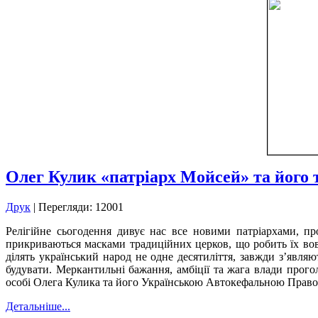
Олег Кулик «патріарх Мойсей» та його
Друк
| Перегляди: 12001
Релігійне сьогодення дивує нас все новими патріархами, пр
прикриваються масками традиційних церков, що робить їх вов
ділять український народ не одне десятиліття, завжди з’являю
будувати. Меркантильні бажання, амбіції та жага влади прого
особі Олега Кулика та його Українською Автокефальною Пра
Детальніше...