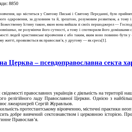
яди: 8850
ровчення, що міститься у Святому Письмі і Святому Переданні, було прийнят
ного одкровення, за духовним та й, зрештою, розумовим розвитком, а тому 
и Божественну Істину такою, якою вона вийшла зі своїх першоджерел — Господ
 зовнішньо, не розуміючи його сутності, а тому і спотворили його домішками
мості людей християнське віровчення є або таким, яким воно повинно бути у с
 житті, проявляється як православ’я, у другому — як єресь[1].
а Церква – псевдоправославна секта х
я свідомості православних українців є діяльність на території 
ого релігійного ладу Православної Церкви. Однією з найбіль
лює лжеархиєрей Сергій Журавльов.
ильність протестантському віровченню, містичні практики неоп’
ить добре вивчений сектознавством і церковною історією. Прот
тинне Православ’я.