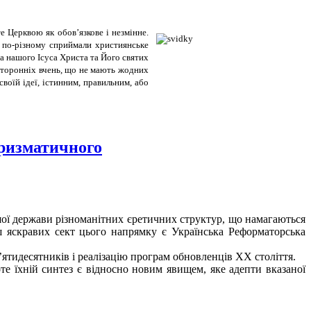
е Церквою як обов’язкове і незмінне.
і по-різному сприймали християнське
а нашого Ісуса Христа та Його святих
 сторонніх вчень, що не мають жодних
воїй ідеї, істинним, правильним, або
аризматичного
нашої держави різноманітних єретичних структур, що намагаються
ш яскравих сект цього напрямку є Українська Реформаторська
ятидесятників і реалізацію програм обновленців ХХ століття.
е їхній синтез є відносно новим явищем, яке адепти вказаної