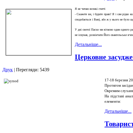
Я не читаю великі статті
- Скажете ви, і будите праві! Я і сам рідко 
сподобається і Вам), або ж у нього не було щ
У дні святої Пасхи ми вітаємо один одного ра
не існував, розвінчати Його євангельське вче
Детальніше...
Церковне засудж
Друк
| Перегляди: 5439
17-18 березня 2
Протягом засідан
Окремим слуханн
На підставі ана
елементи:
Детальніше...
Товарист