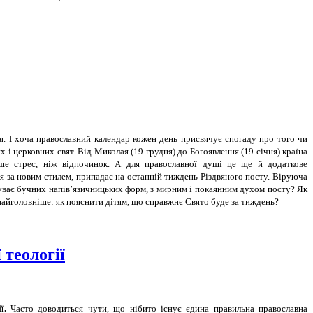
ня. І хоча православний календар кожен день присвячує спогаду про того чи
і церковних свят. Від Миколая (19 грудня) до Богоявлення (19 січня) країна
ьше стрес, ніж відпочинок. А для православної душі це ще й додаткове
я за новим стилем, припадає на останній тиждень Різдвяного посту. Віруюча
уває бучних напів’язичницьких форм, з мирним і покаянним духом посту? Як
найголовніше: як пояснити дітям, що справжнє Свято буде за тиждень?
 теології
ї.
Часто доводиться чути, що нібито існує єдина правильна православна