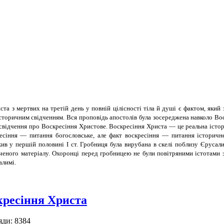
та з мертвих на третій день у повній цілісності тіла й душі є фактом, який
сторичним свідченням. Вся проповідь апостолів була зосереджена навколо Вос
свідчення про Воскресіння Христове. Воскресіння Христа — це реальна істори
есіння — питання богословське, але факт воскресіння — питання історичне
ив у першій половині І ст. Гробниця була вирубана в скелі поблизу Єрусалим
аченого матеріалу. Охоронці перед гробницею не були повітряними істотами з
алимі.
кресіння Христа
яди: 8384