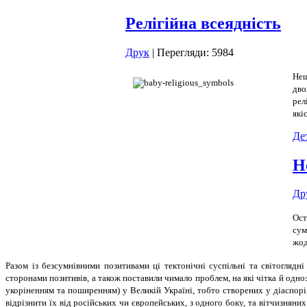
Релігійна всеядність
Друк
| Перегляди: 5984
Нещ
дво
рел
які
Дет
Н
Др
Ост
сум
жод
Разом із безсумнівними позитивами ці тектонічні суспільні та світоглядні
сторонами позитивів, а також поставили чимало проблем, на які чітка й одно
укоріненням та поширенням) у Великій Україні, тобто створених у діаспорі
відрізнити їх від російських чи європейських, з одного боку, та вітчизняни