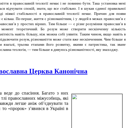
маніття в православній теології немає і не повинно бути. Така установка мені
ся відчувати спокій, знати, що все стабільно. І я шукав єдиної правильної
вді ніякої стабільності в православній теології немає. Причин для появи
є кілька. По-перше, життя є різноманітним, і у людей в межах православ’я є
православ’я у простих вірних. Тим більше — є різне розуміння православ’я в
я момент теоретичний. Бо розум може створити нескінченну кількість
нітність навіть більшу, ніж можна собі уявити. Таким чином, якщо навіть в
 підключити розум, різноманіття може стати вже нескінченним. Чим більше я
 взагалі, трьома етапами його розвитку, якими є патристика, так зване
ославна теологія, — тим більше я дивуюсь різноманітності, яку знаходжу.
авославна Церква Канонічна
а веде до спасіння. Багато з них
 тлі православних міжусобиць, які
 завжди легше аніж об’єднувати та
 то «пророк» з’явився в Україні в