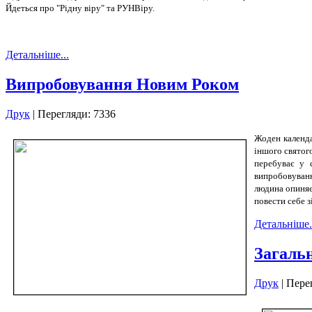
Йдеться про "Рідну віру" та РУНВіру.
Детальніше...
Випробовування Новим Роком
Друк
| Перегляди: 7336
Жоден календа
іншого святог
перебуває у 
випробовуванн
людина опиняє
повести себе 
Детальніше.
Загальн
Друк
| Пере