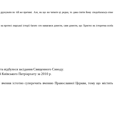
 друкувати по тій же причині. Але, як що ви читаєте ці рядки, то дана стаття йому сподобалась(а отже
а протязі людської історії багато хто намагався довести, саме довести, що Христос як історична особа
ета відбулося засідання Священного Синоду.
й Київського Патріархату за 2010 р.
її вчення істотно суперечить вченню Православної Церкви, тому що містить