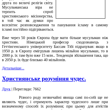
друга по величі релігія світу.
Мусульманська віра не
терпить спроб
християнського місіонерства,
в той час як думки про
всесвітнє розповсюдження та панування ісламу в самому
ісламі постійно підігріваються.
Вже через 50 років Європа буде мати більше мусульман ніж
християн. Німецький професор сходознавець з
Геттінгенського університету Бассам Тібі підрахував: якщо в
1950 р. в Європу емігрував лишень мільйон мусульман, то в
2000 р. їх там було вже 15 млн.. Тенденція збільшення така, що
в 2050 р. їх буде близько 40 мільйонів.
Детальніше...
Християнське розуміння чудес.
Друк
| Перегляди: 7662
Різного роду незвичайні явища самі по-собі ще не
являють чудес, і отримують характер чудесного лише при
визначеному способі їх розуміння; при цьому для атеїстів