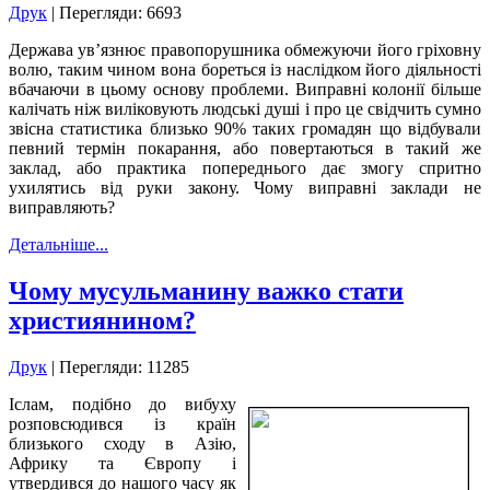
Друк
| Перегляди: 6693
Держава ув’язнює правопорушника обмежуючи його гріховну
волю, таким чином вона бореться із наслідком його діяльності
вбачаючи в цьому основу проблеми. Виправні колонії більше
калічать ніж виліковують людські душі і про це свідчить сумно
звісна статистика близько 90% таких громадян що відбували
певний термін покарання, або повертаються в такий же
заклад, або практика попереднього дає змогу спритно
ухилятись від руки закону. Чому виправні заклади не
виправляють?
Детальніше...
Чому мусульманину важко стати
християнином?
Друк
| Перегляди: 11285
Іслам, подібно до вибуху
розповсюдився із країн
близького сходу в Азію,
Африку та Європу і
утвердився до нашого часу як