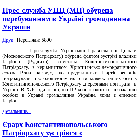
Преc-служба УПЦ (МП) обурена
перебуванням в Україні громадянина
України
Друк
| Перегляди: 5890
Прес-служба Української Православної Церкви
(Московського Патріархату) обурена фактом зустрічі владики
Іларіона (Рудника), єпископа Константинопольського
Патріархату, з керівництвом Християнсько-демократичного
союзу. Вона нагадує, що представники Партії регіонів
погрожували проголошенням його та кількох інших осіб з
Константинопольського Патріархату „персонами нон ґрата” в
Україні. В ХДС здивовані, що ПР хоче оголосити небажаною
особою в Україні громадянина України, яким є єпископ
Іларіон.
Детальніше...
Єрарх Константинопольського
Патріархату зустрівся з