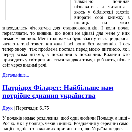
тільки-но починав
пізнавати ази читання і
якось у бібліотеці захотів
вибрати собі книжку з
полиць на яких
знаходилась література для старшокласників. І коли почав
переглядати, то виявив, що вони не цікаві для мене у них
немає малюнків. Мені тоді важко було збагнути як це дорослі
читають такі товсті книжки і всі вони без малюнків. І ось
тепер знову таж проблема постала перед моєю дитиною, як і
перед всіма дітьми, з покоління в покоління. Кожний хто
приходить у світ розвивається завдяки тому, що бачить, пізнає
світ через видимі речі.
Детальніше...
Патріарх Філарет: Найбільше нам
потрібне єднання українства
Друк
| Перегляди: 6175
У поляків немає розділення, щоб одні любили Польщу, а інші -
Росію. Як і у болгар, чехів і інших. Розділення у середині самої
нації є однією з важливих причин того, що Україна не досягла