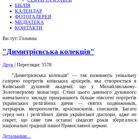
БІБЛІЯ
КАЛЕНДАР
ФОТОГАЛЕРЕЯ
МЕДІАТЕКА
КОНТАКТИ
Ви тут:
Головна
"Димитрієвська колекція"
Друк
| Перегляди: 5578
"Димитрієвська колекція" — так називають унікальну
галерею портретів київських архієреїв, яка створюється в
Київський духовній академії, що у Михайлівському-
Золотоверхому монастирі. Стіни цього давнього духовного
навчального закладу прикрашають більше півсотні портретів
українських релігійних діячів — святих подвижників,
патріархів, митрополитів, архієпископів, єпископів. Багато
серед них і релігійних діячів української діаспори, адже не
секрет, що саме там останні сімдесят років зберігалися
національні традиції нашої Православної церкви.
Детальніше...