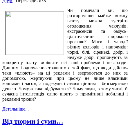
Друк
| Перегляди: 6781
Чи помічали ви, що
розгорнувши майже кожну
газету можна зустріти
оголошення чаклунів,
екстрасенсів та бабусь-
цілительниць широкого
профілю? Маги і чародії
різних кольорів і напрямків:
чорні, білі, сіренькі, добрі і
недуже добрі пропонують за
конкретну плату вирішити всі ваші проблеми і негаразди.
Дивним і одночасно страшним є той факт, що люди дійсно-
таки «клюють» на ці реклами і звертаються до них за
допомогою, жертвуючи при цьому не лише власними
коштами і часом, а подекуди і самим цінним – безсмертною
душею. Чому ж таке відбувається? Чому люди, в тому числі, й
сучасна інтелігенція сліпо вірить в примітивні небилиці і
рекламні трюки?
Детальніше...
Від тюрми і суми…