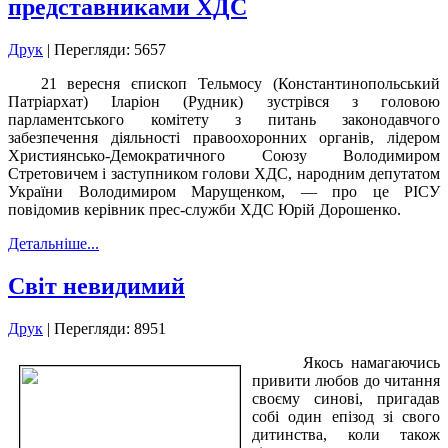
представниками ХДС
Друк
| Перегляди: 5657
21 вересня єпископ Тельмосу (Константинопольський
Патріархат) Іларіон (Рудник) зустрівся з головою
парламентського комітету з питань законодавчого
забезпечення діяльності правоохоронних органів, лідером
Християнсько-Демократичного Союзу Володимиром
Стретовичем і заступником голови ХДС, народним депутатом
України Володимиром Марущенком, — про це РІСУ
повідомив керівник прес-служби ХДС Юрій Дорошенко.
Детальніше...
Світ невидимий
Друк
| Перегляди: 8951
Якось намагаючись
привити любов до читання
своєму синові, пригадав
собі один епізод зі свого
дитинства, коли також