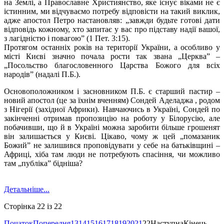
на Землі, а Православне Християнство, яке існує віками не є
істинним, ми відчуваємо потребу відповісти на такий виклик,
адже апостол Петро настановляв: „завжди будьте готові дати
відповідь кожному, хто запитає у вас про підставу надії вашої,
з лагідністю і повагою” (1 Пет. 3:15).
Протягом останніх років на території України, а особливо у
місті Києві значно почала рости так звана „Церква” –
„Посольство благословенного Царства Божого для всіх
народів” (надалі П.Б.).
Основоположником і засновником П.Б. є старший пастир –
новий апостол (це за їхнім вченням) Сондей Аделаджа , родом
з Нігерії (західної Африки). Навчаючись в Україні, Сондей по
закінченні отримав пропозицію на роботу у Білорусію, але
побачивши, що й в Україні можна заробити більше грошенят
він залишається у Києві. Цікаво, чому ж цей „помазаник
Божий” не залишився проповідувати у себе на батьківщині –
Африці, хіба там люди не потребують спасіння, чи можливо
там „публіка” бідніша?
Детальніше...
Сторінка 22 із 22
Початок
Попередня
13
14
15
16
17
18
19
20
21
22
Наступна
Кінець