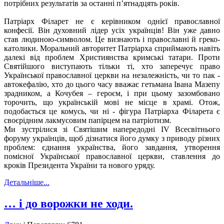
потрібних результатів за останні п’ятнадцять років.
Патріарх Філарет не є керівником однієї православної
конфесії. Він духовний лідер усіх українців! Він уже давно
став людиною-символом. Це визнають і православні й греко-
католики. Моральний авторитет Патріарха сприймають навіть
далекі від проблем Християнства кримські татари. Проти
Святійшого виступають тільки ті, хто заперечує право
Української православної церкви на незалежність, чи то пак -
автокефалію, хто до цього часу вважає гетьмана Івана Мазепу
зрадником, а Кочубея – героєм, і при цьому зазомбовано
торочить, що українській мові не місце в храмі. Отож,
подобається це комусь, чи ні - фігура Патріарха Філарета є
своєрідним лакмусовим папірцем на патріотизм.
Ми зустрілися зі Святішим напередодні IV Всесвітнього
форуму українців, щоб дізнатися його думку з приводу різних
проблем: єднання українства, його завдання, утворення
помісної Української православної церкви, ставлення до
кроків Президента України та нового уряду.
Детальніше...
… і до ворожки не ходи.