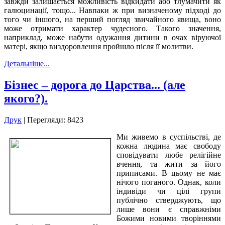
завжди залишається можливість відкидати або тлумачити як
галюцинації, тощо... Навпаки ж при визначеному підході до
того чи іншого, на перший погляд звичайного явища, воно
може отримати характер чудесного. Такого значення,
наприклад, може набути одужання дитини в очах віруючої
матері, якщо виздоровлення пройшло після її молитви.
Детальніше...
Бізнес – дорога до Царства... (але
якого?).
Друк
| Перегляди: 8423
Ми живемо в суспільстві, де
кожна людина має свободу
сповідувати любе релігійне
вчення, та жити за його
приписами. В цьому не має
нічого поганого. Однак, коли
індивіди чи цілі групи
публічно стверджують, що
лише вони є справжніми
Божими новими творіннями