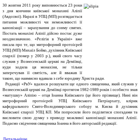
30 жовтня 2011 року виповнюється 23 роки
з дня кончини київської монахині Аліпії
(Авдєєвої). Наразі в УПЦ (МП) розглядається
питання можливості чи неможливості її
канонізації – зарахування до сонму святих.
Постать монахіні Аліпії дійсно постає дуже
неоднозначною. «Релігія в Україні» вже
писала про те, що митрофорний протоієрей
УПЦ (МП) Михаїл Бойко, духівник Київської
єпархії (помер у 2003 р.), який свого часу
служив у Вознесенській церкві на Деміївці,
куди ходила ця монахіня, не тільки
заперечував її святість, але й вважав її
такою, що навмисно вдавала з себе юродиву Христа ради.
Редакції «РвУ» вдалося розшукати ще одного священика, який служив у
Вознесенській церкві на Деміївці протягом 1982-1989 років і особисто знав
«матушку» Аліпію – отця Іоанна Київського (це його прізвище). Нині він
митрофорний протоієрей УПЦ Київського Патріархату, клірик
кафедрального Свято-Володимирського собору м. Києва й духівник
Київської єпархії УПЦ КП. Ми попросили його поділитися спогадами та
висловити свою думку з приводу можливої канонізації монахині Аліпії.
Подаємо свідчення священика Іоанна в його авторській редакції.
Детальніше...