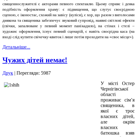
священнослужителі є акторами певного спектаклю. Цьому сприяє і деяка
подібність оформлення храму: є підвищення, що слугує своєрідною
сценою, є іконостас, схожий на завісу (куліси), є хор, що разом з виголосами
диякона та священика забезпечує звуковий супровід, наявні світлові ефекти
(свічки, запалюване у певний момент панікадило), на стінах і стелі –
художнє оформлення, існує певний сценарій, є навіть своєрідна каса (на
вході слід купити свічечку-квиток і лише потім проходити на «своє місце»).
Детальніше...
Чужих дітей немає!
Друк
| Перегляди: 5987
У місті Остер
Чернігівської
області
проживає сім’я
священика, в
якої є троє
власних дітей,
але окрім
власних
батюшка взяв