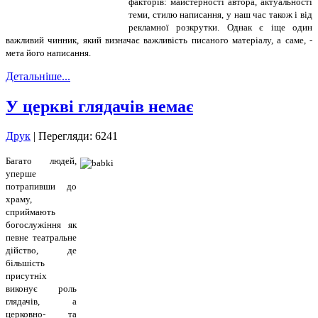
факторів: майстерності автора, актуальності
теми, стилю написання, у наш час також і від
рекламної розкрутки. Однак є іще один
важливий чинник, який визначає важливість писаного матеріалу, а саме, -
мета його написання.
Детальніше...
У церкві глядачів немає
Друк
| Перегляди: 6241
Багато людей,
уперше
потрапивши до
храму,
сприймають
богослужіння як
певне театральне
дійство, де
більшість
присутніх
виконує роль
глядачів, а
церковно- та