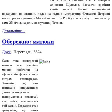
Рік 1755-й. Російська імперія. Генерал-
ад’ютант Шувалов, бажаючи зробити
своїй матері Тетяні незвичайний
подарунок на іменини, подає на підпис імператриці Єлизаветі Петрівні
наказ про заснування у Москві першого у Росії університету. Трапилося це
саме 25 січня, на день св. мучениці Тетяни.
Детальніше...
Обережно: матюки
Друк
| Перегляди: 6624
Саме такі застережні
написи все частіше
можна побачити на
афішах кінофільмів чи у
титрах телепередач.
Звичайно ж, там
написано вишуканіше:
„використовується
ненормативна лексика“,
але зміст залишається
той самий. Глядачеві стає
зрозуміло, що мова