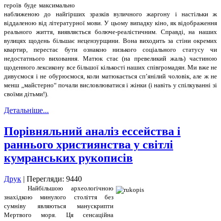
героїв буде максимально
наближеною до найгірших зразків вуличного жаргону і настільки ж
віддаленою від літературної мови. У цьому випадку кіно, як відображення
реального життя, виявляється болюче-реалістичним. Справді, на наших
вулицях щодень більшає нецензурщини. Вона виходить за стіни окремих
квартир, перестає бути ознакою низького соціального статусу чи
недостатнього виховання. Матюк стає (на превеликий жаль) частиною
щоденного лексикону все більшої кількості наших співгромадян. Ми вже не
дивуємося і не обурюємося, коли матюкається сп’янілий чоловік, але ж не
менш „майстерно“ почали висловлюватися і жінки (і навіть у спілкуванні зі
своїми дітьми!).
Детальніше...
Порівняльний аналіз ессейства і
раннього християнства у світлі
кумранських рукописів
Друк
| Перегляди: 9440
Найбільшою археологічною
знахідкою минулого століття без
сумніву являються манускрипти
Мертвого моря. Ця сенсаційна