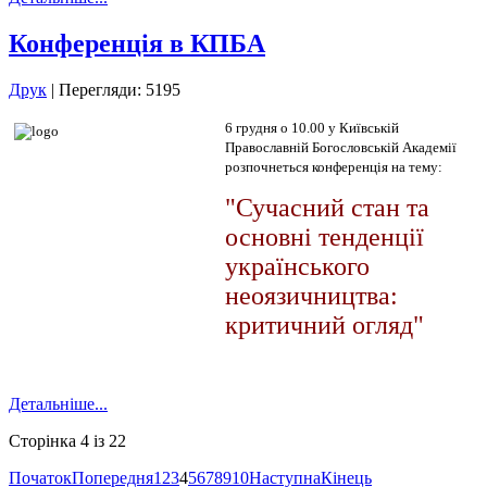
Конференція в КПБА
Друк
| Перегляди: 5195
6 грудня о 10.00 у Київській
Православній Богословській Академії
розпочнеться конференція на тему:
"Сучасний стан та
основні тенденції
українського
неоязичництва:
критичний огляд"
Детальніше...
Сторінка 4 із 22
Початок
Попередня
1
2
3
4
5
6
7
8
9
10
Наступна
Кінець