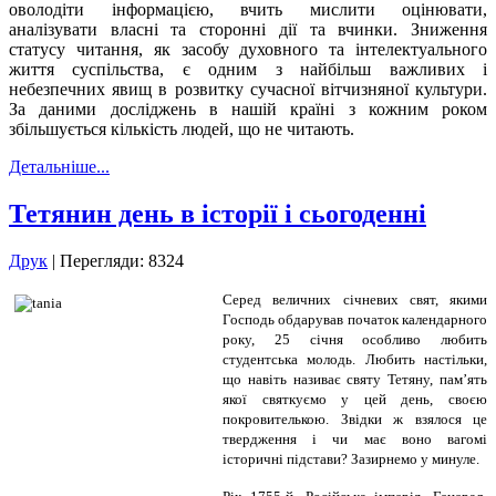
оволодіти інформацією, вчить мислити оцінювати,
аналізувати власні та сторонні дії та вчинки. Зниження
статусу читання, як засобу духовного та інтелектуального
життя суспільства, є одним з найбільш важливих і
небезпечних явищ в розвитку сучасної вітчизняної культури.
За даними досліджень в нашій країні з кожним роком
збільшується кількість людей, що не читають.
Детальніше...
Тетянин день в історії і сьогоденні
Друк
| Перегляди: 8324
Серед величних січневих свят, якими
Господь обдарував початок календарного
року, 25 січня особливо любить
студентська молодь. Любить настільки,
що навіть називає святу Тетяну, пам’ять
якої святкуємо у цей день, своєю
покровителькою. Звідки ж взялося це
твердження і чи має воно вагомі
історичні підстави? Зазирнемо у минуле.