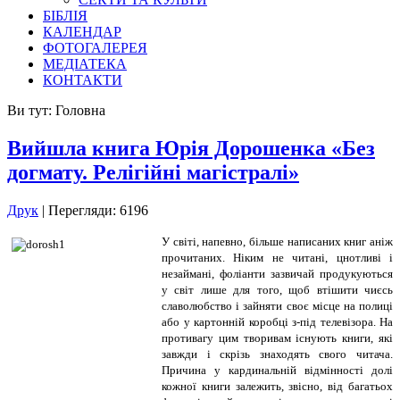
БІБЛІЯ
КАЛЕНДАР
ФОТОГАЛЕРЕЯ
МЕДІАТЕКА
КОНТАКТИ
Ви тут:
Головна
Вийшла книга Юрія Дорошенка «Без
догмату. Релігійні магістралі»
Друк
| Перегляди: 6196
У світі, напевно, більше написаних книг аніж
прочитаних. Ніким не читані, цнотливі і
незаймані, фоліанти зазвичай продукуються
у світ лише для того, щоб втішити чиєсь
славолюбство і зайняти своє місце на полиці
або у картонній коробці з-під телевізора. На
противагу цим творивам існують книги, які
завжди і скрізь знаходять свого читача.
Причина у кардинальній відмінності долі
кожної книги залежить, звісно, від багатьох