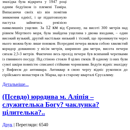
знахідка була відкрита у 1947 році
одним бедуїном із племені Таміра.
Випасаючи своїх кіз він помітив
зникнення однієї, і це підштовхнуло
пастуха зайнятись ревізією
12 км
навколишніх ущелин. За
від Єрихону, на висоті 300 метрів над
рівнем Мертвого моря, була знайдена ущелина з двома входами, – один
високий вузький, другий настільки низький і тісний, що проникнути через
нього можна було лише повзком. Всередині печера являла собою хвилястий
коридор довжиною у вісім метрів, шириною два метри, висота печери
сягала 2,5-3 метрів. Фактично весь прохід печери був всипаний черепками
із глиняного посуду. Під стіною стояло 8 цілих глеків. В одному із них були
сувої шкіри повністю списаної стійкими чорнилами. Бедуїн відніс знахідку
у Вифлеєм до антиквара. Антиквар в свою чергу відніс рукописи до
сірійського монастиря св. Марка, що в старому кварталі Єрусалиму.
Детальніше...
(Псевдо) юродива м. Аліпія –
служителька Богу? чаклунка?
цілителька?..
Друк
| Перегляди: 6540