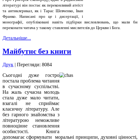
літературі він постає як переконливий атеїст
та антиклерикал, як і Тарас Шевченко, Іван
Франко. Написані про це і дисертації, і
монографії, опубліковані навіть підбірки висловлювань, що мали би
переконати читача у такому ставленні мислителів до Церкви і Бога.
Детальніше...
Майбутнє без книги
Друк
| Перегляди: 8084
Сьогодні дуже гостро
постала проблема читання
в сучасному суспільстві.
На жаль сучасна молодь
стала дуже мало читати,
взагалі не сприймає
класичну літературу. Але
без гарного знайомства з
літературою неможливе
повноцінне становлення
особистості. Книга
допомагає сформувати моральні принципи, духовні цінності,