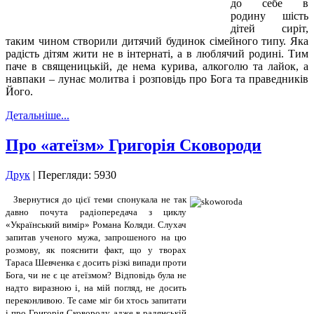
до себе в
родину шість
дітей сиріт,
таким чином створили дитячий будинок сімейного типу. Яка
радість дітям жити не в інтернаті, а в люблячий родині. Тим
паче в священицькій, де нема курива, алкоголю та лайок, а
навпаки – лунає молитва і розповідь про Бога та праведників
Його.
Детальніше...
Про «атеїзм» Григорія Сковороди
Друк
| Перегляди: 5930
Звернутися до цієї теми спонукала не так
давно почута радіопередача з циклу
«Український вимір» Романа Коляди. Слухач
запитав ученого мужа, запрошеного на цю
розмову, як пояснити факт, що у творах
Тараса Шевченка є досить різкі випади проти
Бога, чи не є це атеїзмом? Відповідь була не
надто виразною і, на мій погляд, не досить
переконливою. Те саме міг би хтось запитати
і про Григорія Сковороду, адже в радянській