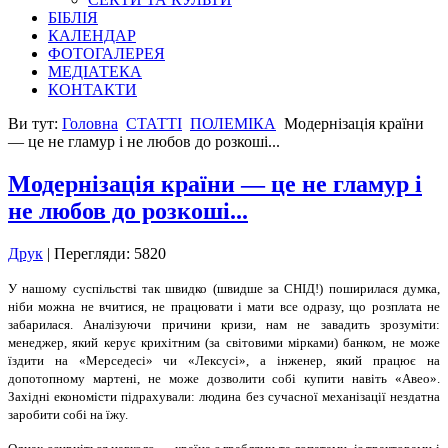
БІБЛІЯ
КАЛЕНДАР
ФОТОГАЛЕРЕЯ
МЕДІАТЕКА
КОНТАКТИ
Ви тут:
Головна
СТАТТІ
ПОЛЕМІКА
Модернізація країни
— це не гламур і не любов до розкоші...
Модернізація країни — це не гламур і
не любов до розкоші...
Друк
| Перегляди: 5820
У нашому суспільстві так швидко (швидше за СНІД!) поширилася думка,
ніби можна не вчитися, не працювати і мати все одразу, що розплата не
забарилася. Аналізуючи причини кризи, нам не завадить зро­зуміти:
менеджер, який керує кри­хітним (за світовими мірками) банком, не може
їздити на «Мерседесі» чи «Лексусі», а інженер, який працює на
допотопному мартені, не може дозволити собі купити навіть «Авео».
Західні економісти підраху­вали: людина без сучасної механізації нездатна
заробити собі на їжу.