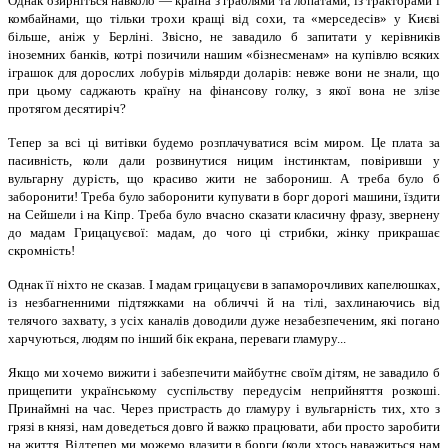
Однак озирніться навколо — країна з граблями та лопатами, із тракторами і
комбайнами, що тільки трохи кращі від сохи, та «мер­седесів» у Києві
більше, аніж у Берліні. Звісно, не завадило б запитати у керівників
іноземних банків, котрі позичили нашим «бізнесменам» на купівлю всяких
іграшок для дорослих лобурів мільярди доларів: невже вони не знали, що
при цьому саджа­ють країну на фінансову голку, з якої вона не злізе
протягом десятиріч?
Тепер за всі ці витівки будемо роз­плачуватися всім миром. Це плата за
пасивність, коли дали розвинутися ницим інстинктам, повіривши у
вульгарну дурість, що красиво жити не заборониш. А треба було б
заборонити! Треба було заборонити купувати в борг дорогі машини, їздити
на Сейшели і на Кіпр. Треба було вчасно сказати класичну фразу, звернену
до мадам Грицацуєвої: мадам, до чого ці стрибки, жінку прикрашає
скромність!
Однак її ніхто не сказав. І мадам грицацуєви в запаморочливих капелюшках,
із незбагненними підтяжками на обличчі й на тілі, захлинаючись від
телячого захвату, з усіх каналів доводили дуже незабезпеченим, які погано
харчуються, людям по інший бік екрана, переваги гламуру...
Якщо ми хочемо вижити і забезпечити майбутнє своїм дітям, не завадило б
прищепити українському суспільству передусім неприйняття розкоші.
Принаймні на час. Че­рез пристрасть до гламуру і вульгарність тих, хто з
грязі в князі, нам доведеться довго й важко працювати, аби просто заробити
на життя. Відтепер ми можемо влазити в борги (коли хтось наважиться нам