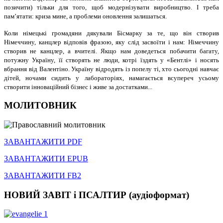
позичити) тільки для того, щоб модернізувати виробництво. І треба
пам’ятати: криза мине, а проблеми оновлення залишаться.
Коли німецькі громадяни дякували Бісмарку за те, що він створив
Німеччину, канцлер відповів фразою, яку слід засвоїти і нам: Німеччину
створив не канцлер, а вчителі. Якщо нам доведеться побачити багату,
потужну Україну, її створять не люди, котрі їздять у «Бентлі» і носять
вбрання від Валентіно. Україну відродять із попелу ті, хто сьогодні навчає
дітей, ночами сидить у лабораторіях, намагається всупереч усьому
створити інноваційний бізнес і живе за достатками...
МОЛИТОВНИК
ЗАВАНТАЖИТИ PDF
ЗАВАНТАЖИТИ EPUB
ЗАВАНТАЖИТИ FB2
НОВИЙ ЗАВІТ і ПСАЛТИР (аудіоформат)