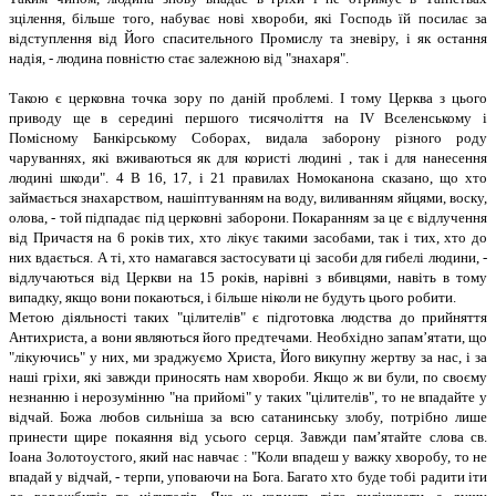
зцілення, більше того, набуває нові хвороби, які Господь їй посилає за
відступлення від Його спасительного Промислу та зневіру, і як остання
надія, - людина повністю стає залежною від "знахаря".
Такою є церковна точка зору по даній проблемі. І тому Церква з цього
приводу ще в середині першого тисячоліття на IV Вселенському і
Помісному Банкірському Соборах, видала заборону різного роду
чаруваннях, які вживаються як для користі людині , так і для нанесення
людині шкоди". 4 В 16, 17, і 21 правилах Номоканона сказано, що хто
займається знахарством, нашіптуванням на воду, виливанням яйцями, воску,
олова, - той підпадає під церковні заборони. Покаранням за це є відлучення
від Причастя на 6 років тих, хто лікує такими засобами, так і тих, хто до
них вдається. А ті, хто намагався застосувати ці засоби для гибелі людини, -
відлучаються від Церкви на 15 років, нарівні з вбивцями, навіть в тому
випадку, якщо вони покаються, і більше ніколи не будуть цього робити.
Метою діяльності таких "цілителів" є підготовка людства до прийняття
Антихриста, а вони являються його предтечами. Необхідно запам’ятати, що
"лікуючись" у них, ми зраджуємо Христа, Його викупну жертву за нас, і за
наші гріхи, які завжди приносять нам хвороби. Якщо ж ви були, по своєму
незнанню і нерозумінню "на прийомі" у таких "цілителів", то не впадайте у
відчай. Божа любов сильніша за всю сатанинську злобу, потрібно лише
принести щире покаяння від усього серця. Завжди пам’ятайте слова св.
Іоана Золотоустого, який нас навчає : "Коли впадеш у важку хворобу, то не
впадай у відчай, - терпи, уповаючи на Бога. Багато хто буде тобі радити іти