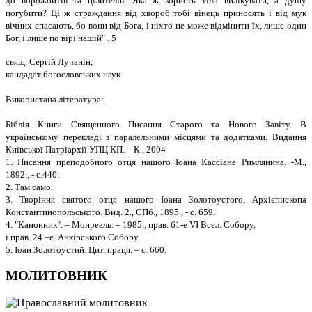
до ворожбитів та цілителів. Яка ж користь тіло вилікувати, а душу
погубити? Ці ж страждання від хвороб тобі вінець приносять і від мук
вічних спасають, бо вони від Бога, і ніхто не може відмінити їх, лише один
Бог, і лише по вірі нашій" . 5
свящ. Сергій Лучанін,
кандадат богословських наук
Використана література:
Біблія Книги Священного Писання Старого та Нового Завіту. В
українському перекладі з паралельними місцями та додатками. Видання
Київської Патріархії УПЦ КП. – К., 2004
1. Писання преподобного отця нашого Іоана Кассіана Римлянина. -М.,
1892., - с.440.
2. Там само.
3. Творіння святого отця нашого Іоана Золотоустого, Архієпископа
Константинопольського. Вид. 2., СПб., 1895., - с. 659.
4. "Канонник". – Монреаль. – 1985., прав. 61-е VI Всел. Собору,
і прав. 24 –е. Анкірського Собору.
5. Іоан Золотоустий. Цит. праця. – с. 660.
МОЛИТОВНИК