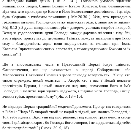
є наслідком наших гріхів. ( Ін. 5. 14 ). Головною умовою зцілення
невиліковних людей, Сином Божим – Ісусом Христом, була беззаперечна
віра тих, хто приходив до Нього в Його Божественне достоїнство, і ця віра
була з’єднана з глибоким покаянням ( Мф.20.30 ). Усім, хто приходив з
гріховним тягарем, Господь спочатку відпускав гріхи, і, лише потім зціляв (
Мф. 9.12 ). З душі викорінювався гріх – джерело усіляких скорбот і хвороб.
Вслід за уздоровленням душі Господь завжди дарував зцілення і тілу. Усі,
хто з вірою приступав до церковних Таїнств, можуть засвідчити про їхню
силу і благодатність, адже вони звершуються, за словами прп. Іоана
Кассіана "приємниками святих апостолів, а також угодниками Божими за їх
святість". 1
Ще з апостольських часів в Православній Церкві існує Таїнство
Єлеоосвячення, яке ще називається в народі Соборування, або
Маслосвяття. Священне Писання з цього приводу говорить так : "Якщо хто
тяжко страждає, нехай молиться … Хворіє хто з вас ? Нехай покличе
пресвітерів Церкви, і нехай моляться над ним, помазавши його в Ім’я
Господнє, і молитва віри зцілить недужого, і підійме його Господь, і якщо
вчинив гріхи, простяться йому" ( Як. 5. 13 – 15).
Не відкидає Церква традиційної медичної допомоги. Про це так говориться
в Біблії : "Чадо ! В хворобі твоїй не падай у відчай, але молись Господеві, і
Той тебе зцілить. Відступи від прогрішень, і від всякого гріха очисти серце
твоє. І дай місце лікарю : бо Господь його створив, і не віддалиться від тебе,
бо він потрібен тобі" ( Сирах. 39. 9, 18).