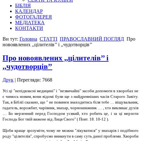
БІБЛІЯ
КАЛЕНДАР
ФОТОГАЛЕРЕЯ
МЕДІАТЕКА
КОНТАКТИ
Ви тут:
Головна
СТАТТІ
ПРАВОСЛАВНИЙ ПОГЛЯД
Про
новоявлених ,,цілителів’’ і ,,чудотворців’’
Про новоявлених ,,цілителів’’ і
,,чудотворців’’
Друк
| Перегляди: 7668
Усі ці "непідвласні медицині" і "незвичайні" засоби допомоги в хворобах не
є чимось новим, вони відомі були ще з найдревніших часів Старого Завіту.
Так, в Біблії сказано, що " не повинен знаходитись біля тебе … віщувальник,
гадатель, ворожбит, чарівник, знахар, чорнокнижник … , хто викликає духів
… Бо мерзенний перед Господом усякий, хто робить це, і за ці мерзоти
Господь Бог твій вижене від Лиця Свого" ( Повт. 18. 10-12 ).
Щоби краще зрозуміти, чому не можна "лікуватися" у знахарів і подібного
роду "цілителів", спробуємо вникнути в саму суть даної проблеми. Хвороби