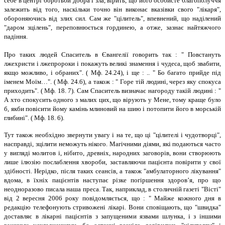
себе в центрі боротьби добра і зла, вірить, що його особисте благополуччя
залежить від того, наскільки точно він виконає вказівки свого "лікаря",
обороняючись від злих сил. Сам же "цілитель", впевнений, що наділений
"даром зцілень", переповнюється гординею, а отже, зазнає найтяжчого
падіння.
Про таких людей Спаситель в Євангелії говорить так : " Повстануть
лжехристи і лжепророки і покажуть великі знамення і чудеса, щоб звабити,
якщо можливо, і обраних". ( Мф. 24.24), і ще : .. " Бо багато прийде під
іменем Моїм…". ( Мф. 24.6), а також : " Горе тій людині, через яку спокуса
приходить". ( Мф. 18. 7). Сам Спаситель визначає нагороду такій людині : "
А хто спокусить одного з малих цих, що вірують у Мене, тому краще було
б, якби повісити йому камінь млиновий на шию і потопити його в морській
глибині". ( Мф. 18. 6).
Тут також необхідно звернути увагу і на те, що ці "цілителі і чудотворці",
насправді, зцілити неможуть нікого. Магічними діями, які подаються часто
у вигляді молитов і, нібито, древніх, народних заговорів, вони створюють
лише ілюзію послаблення хвороби, заставляючи пацієнта повірити у свої
здібності. Нерідко, після таких сеансів, а також "амбулаторного лікування"
вдома, в їхніх пацієнтів наступає різке погіршення здоров’я, про що
неодноразово писала наша преса. Так, наприклад, в столичній газеті "Вісті"
від 2 вересня 2006 року повідомляється, що : " Майже кожного дня в
редакцію телефонують стривожені лікарі. Вони сповіщають, що "швидка"
доставляє в лікарні пацієнтів з запущеними язвами шлунка, і з іншими