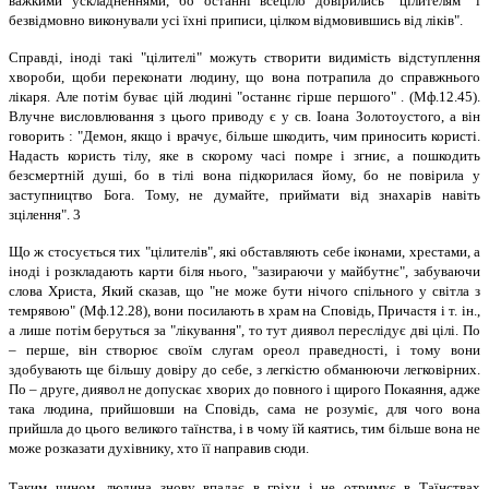
важкими ускладненнями, бо останні всеціло довірились "цілителям" і
безвідмовно виконували усі їхні приписи, цілком відмовившись від ліків".
Справді, іноді такі "цілителі" можуть створити видимість відступлення
хвороби, щоби переконати людину, що вона потрапила до справжнього
лікаря. Але потім буває цій людині "останнє гірше першого" . (Мф.12.45).
Влучне висловлювання з цього приводу є у св. Іоана Золотоустого, а він
говорить : "Демон, якщо і врачує, більше шкодить, чим приносить користі.
Надасть користь тілу, яке в скорому часі помре і згниє, а пошкодить
безсмертній душі, бо в тілі вона підкорилася йому, бо не повірила у
заступництво Бога. Тому, не думайте, приймати від знахарів навіть
зцілення". 3
Що ж стосується тих "цілителів", які обставляють себе іконами, хрестами, а
іноді і розкладають карти біля нього, "зазираючи у майбутнє", забуваючи
слова Христа, Який сказав, що "не може бути нічого спільного у світла з
темрявою" (Мф.12.28), вони посилають в храм на Сповідь, Причастя і т. ін.,
а лише потім беруться за "лікування", то тут диявол переслідує дві цілі. По
– перше, він створює своїм слугам ореол праведності, і тому вони
здобувають ще більшу довіру до себе, з легкістю обманюючи легковірних.
По – друге, диявол не допускає хворих до повного і щирого Покаяння, адже
така людина, прийшовши на Сповідь, сама не розуміє, для чого вона
прийшла до цього великого таїнства, і в чому їй каятись, тим більше вона не
може розказати духівнику, хто її направив сюди.
Таким чином, людина знову впадає в гріхи і не отримує в Таїнствах