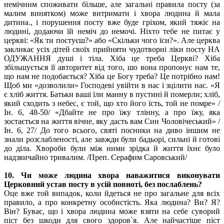
немічним споживати більше, але загальні правила посту (за
малим винятком) може витримати і хвора людина й мала
дитина., і порушення посту вже буде гріхом, який тяжіє на
людині, додаючи їй неміч до немочі. Ніхто тебе не питає у
церкві: «Як ти постуєш?» або «Скільки чого їси?». Але церква
закликає усіх дітей своїх прийняти чудотворні ліки посту НА
ОДУЖАННЯ душі і тіла. Хіба це треба Церкві? Хіба
збільшується її авторитет від того, шо вона пропонує нам те,
що нам не подобається? Хіба це Богу треба? Це потрібно нам!
Щоб ми «дозволили» Господеві увійти в нас і зцілити нас. «Я
є хліб життя. Батьки ваші їли манну в пустині й померли; хліб,
який сходить з небес, є той, що хто його їсть, той не помре» /
Ін. 6, 48-50/ «Дбайте не про їжу тлінну, а про їжу, яка
зостається на життя вічне, яку дасть вам Син Чоловічеський» /
Ін. 6, 27/ До того всього, святі посники на диво іншим не
знали розслабленості, але завжди були бадьорі, сильні й готові
до діла. Хвороби були між ними зрідка й життя їхнє було
надзвичайно тривалим. /Преп. Серафим Саровський/
10. Чи може людина хвора наважитися виконувати
Церковний устав посту в усій повноті, без послаблень?
Оце вже той випадок, коли йдеться не про загальне для всіх
правило, а про конкретну особистість. Яка людина? Ви? Я?
Він? Буває, що і хвора людина може взяти на себе суворий
піст без шкоди для свого здоров`я. Але найчастіше піст