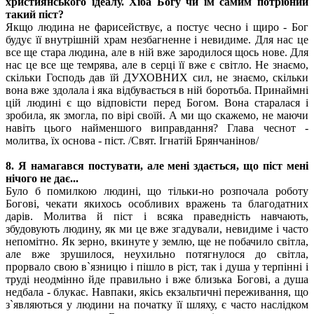
християнського ідеалу. Хіба Богу чи їм самим потрібний
такий піст?
Якщо людина не фарисействує, а постує чесно і щиро - Бог
будує її внутрішній храм незбагненне і невидиме. Для нас це
все ще стара людина, але в ній вже зародилося щось нове. Для
нас це все ще темрява, але в серці її вже є світло. Не знаємо,
скільки Господь дав їй ДУХОВНИХ сил, не знаємо, скільки
вона вже здолала і яка відбувається в ній боротьба. Принаймні
цій людині є що відповісти перед Богом. Вона старалася і
зробила, як змогла, по вірі своїй. А ми що скажемо, не маючи
навіть цього найменшого виправдання? Глава чеснот -
молитва, їх основа - піст. /Свят. Ігнатій Брянчанінов/
8. Я намагався постувати, але мені здається, що піст мені
нічого не дає...
Було б помилкою людині, що тільки-но розпочала роботу
Богові, чекати якихось особливих вражень та благодатних
дарів. Молитва й піст і всяка праведність навчають,
збудовують людину, як ми це вже згадували, невидиме і часто
непомітно. Як зерно, вкинуте у землю, ще не побачило світла,
але вже зрушилося, неухильно потягнулося до світла,
прорвало свою в`язницю і пішло в ріст, так і душа у терпінні і
труді неодмінно йде правильно і вже близька Богові, а душа
недбала - блукає. Навпаки, якісь екзальтичні переживання, що
з`являються у людини на початку її шляху, є часто наслідком