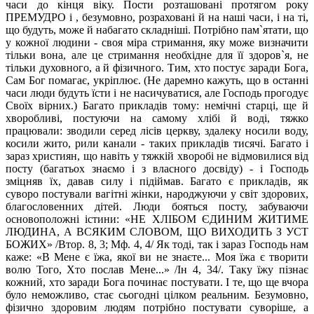
часи до кінця віку. Пости розташовані протягом року
ПРЕМУДРО і , безумовно, розраховані й на наші часи, і на ті,
що будуть, може й набагато складніші. Потрібно пам`ятати, що
у кожної людини - своя міра стримання, яку може визначити
тільки вона, але це стримання необхідне для її здоров`я, не
тільки духовного, а й фізичного. Тим, хто постує заради Бога,
Сам Бог помагає, укріплює. (Не даремно кажуть, що в останні
часи люди будуть їсти і не насичуватися, але Господь прогодує
Своїх вірних.) Багато прикладів тому: немічні старці, ще й
хворобливі, постуючи на самому хлібі й воді, тяжко
працювали: зводили серед лісів церкву, здалеку носили воду,
косили жито, рили канали - таких прикладів тисячі. Багато і
зараз християн, що навіть у тяжкій хворобі не відмовилися від
посту (багатьох знаємо і з власного досвіду) - і Господь
зміцняв їх, давав силу і підіймав. Багато є прикладів, як
суворо постували вагітні жінки, народжуючи у світ здорових,
благословенних дітей. Люди бояться посту, забуваючи
основоположні істини: «НЕ ХЛІБОМ ЄДИНИМ ЖИТИМЕ
ЛЮДИНА, А ВСЯКИМ СЛОВОМ, ЩО ВИХОДИТЬ З УСТ
БОЖИХ» /Втор. 8, 3; Мф. 4, 4/ Як тоді, так і зараз Господь нам
каже: «В Мене є їжа, якої ви не знаєте... Моя їжа є творити
волю Того, Хто послав Мене...» /Ін 4, 34/. Таку їжу пізнає
кожний, хто заради Бога починає постувати. І те, що ще вчора
було неможливо, стає сьогодні цілком реальним. Безумовно,
фізично здоровим людям потрібно постувати суворіше, а