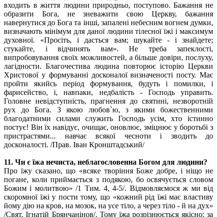
входить в життя людини природньо, поступово. Бажання не
образити Бога, не зневажити свою Церкву, бажання
навернутися до Бога та інші, запалені небесним вогнем думки,
визначають мінімум для даної людини тілесної їжі і максимум
духовної. «Просіть, і дасться вам; шукайте - і знайдете;
стукайте, і відчинять вам». Не треба запеклості,
випробовування своїх можливостей, а більше довіри, послуху,
лагідности. Благочестива людина повторює історію Церкви
Христової у формуванні досконалої визначеності посту. Має
пройти якийсь період формування, будуть і помилки, і
фарисейство, і, навпаки, недбалість - Господь управить.
Головне невідступність, прагнення до святині, незворотній
рух до Бога. З якою любов`ю, з якими божественними
благодатними силами служить Господь усім, хто істинно
постує! Він їх навідує, очищає, оновлює, зміцнює у боротьбі з
пристрастями... навчає всякої чесноти і зводить до
досконалості. /Прав. Іван Кронштадський/
11. Чи є їжа нечиста, неблагословенна Богом для людини?
Про їжу сказано, що «всяке творіння Боже добре, і ніщо не
погане, коли приймається з подякою, бо освячується словом
Божим і молитвою» /1 Тим. 4, 4-5/. Відмовляємося ж ми від
скоромної їжі у пости тому, що «кожний рід їжі має властиву
йому дію на кров, на мозок, на усе тіло, а через тіло - й на дух»
/Свят. Ігнатій Брянчанінов/. Тому їжа розрізнюється якісно: за