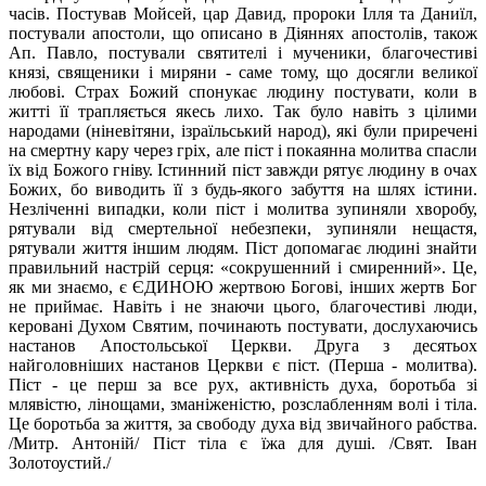
часів. Постував Мойсей, цар Давид, пророки Ілля та Даниїл,
постували апостоли, що описано в Діяннях апостолів, також
Ап. Павло, постували святителі і мученики, благочестиві
князі, священики і миряни - саме тому, що досягли великої
любові. Страх Божий спонукає людину постувати, коли в
житті її трапляється якесь лихо. Так було навіть з цілими
народами (ніневітяни, ізраїльський народ), які були приречені
на смертну кару через гріх, але піст і покаянна молитва спасли
їх від Божого гніву. Істинний піст завжди рятує людину в очах
Божих, бо виводить її з будь-якого забуття на шлях істини.
Незліченні випадки, коли піст і молитва зупиняли хворобу,
рятували від смертельної небезпеки, зупиняли нещастя,
рятували життя іншим людям. Піст допомагає людині знайти
правильний настрій серця: «сокрушенний і смиренний». Це,
як ми знаємо, є ЄДИНОЮ жертвою Богові, інших жертв Бог
не приймає. Навіть і не знаючи цього, благочестиві люди,
керовані Духом Святим, починають постувати, дослухаючись
настанов Апостольської Церкви. Друга з десятьох
найголовніших настанов Церкви є піст. (Перша - молитва).
Піст - це перш за все рух, активність духа, боротьба зі
млявістю, лінощами, зманіженістю, розслабленням волі і тіла.
Це боротьба за життя, за свободу духа від звичайного рабства.
/Митр. Антоній/ Піст тіла є їжа для душі. /Свят. Іван
Золотоустий./