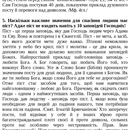
Сам Господь постував 40 днів, показуючи приклад духовного
посту й перемоги над дияволом. /Мф. 4гл./
5. Наскільки важливе значення для спасіння людини має
піст? Адже піст не входить навіть у 10 заповідей Господніх!
Піст - це перша заповідь, яку дав Господь людям через Адама
та Єву. Вона ж повторена і в Євангелії. Піст - не мета, а засіб,
без якого досягти мети дуже важко. Птахові неможливо
злетіти у небо без крил; піст і молитва - це два крила, за
допомогою яких ми долаємо висоти виконання заповідей
Божих. Найпростіший приклад: найголовніша заповідь -
любити Бога. А Бог говорить, що любить Його той, хто
виконує Його слово. Усе ж Слово Боже (Біблія) проникнуте
значенням посту для душі людини, для її єднання з Богом. Як
же ти любиш Бога, якщо слова Його для тебе не дорогоцінні?
Отже піст стає засобом для того, щоб нам навчитися
найголовнішому - любові до Бога. Причому, як свідчать святі
люди - одним з наймогутніших засобів. Перша заповідь, що
Господь дав людству - заповідь про піст. І, якщо вона була
необхідною для людей до падіння нашого, тим потрібніше
вона після падіння. /Свят. Ігнатій Брянчанінов/ Хто заперечує
пости, той віднімає у себе й у інших зброю проти
багатостраждальної плоті своєї й проти диявола, сильних
проти нас особливо через нестриманість. /Прав. Іван