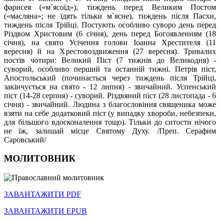
фарисея («м`ясоїд»), тиждень перед Великим Постом
(«масляна»; не їдять тільки м`ясне), тиждень після Пасхи,
тиждень після Трійці. Постують особливо суворо день перед
Різдвом Христовим (6 січня), день перед Богоявленням (18
січня), на свято Усічення голови Іоанна Хрестителя (11
вересня) й на Хрестовоздвиження (27 вересня). Тривалих
постів чотири: Великий Піст (7 тижнів до Великодня) -
суворий, особливо перший та останній тижні. Петрів піст,
Апостольський (починається через тиждень після Трійці,
закінчується на свято - 12 липня) - звичайний. Успенський
піст (14-28 серпня) - суворий. Різдвяний піст (28 листопада - 6
січня) - звичайний. Людина з благословіння священика може
взяти на себе додатковий піст (у випадку хвороби, небезпеки,
для більшого вдосконалення тощо). Тільки до ситости нічого
не їж, залишай місце Святому Духу. /Преп. Серафим
Саровський/
МОЛИТОВНИК
ЗАВАНТАЖИТИ PDF
ЗАВАНТАЖИТИ EPUB