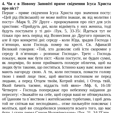
4. Чи є в Новому Заповіті пряме свідчення Ісуса Христа
про піст?
Перше - пряме свідчення Ісуса Христа про значення посту:
«Цей рід (бісівський) не може вийти інакше, як від молитви і
посту» /Марк 9, 29/ Друге - пророкування про піст для усіх
християн: «Прийдуть дні, коли віднімуть у них жениха, тоді
будуть постувати у ті дні» /Лук. 5, 33-35/. Йдеться тут не
тільки про весь період від Вознесіння до Другого пришестя,
але й про конкретні дні: середу - коли Юда, зрадив Господа і
п`ятницю, коли Господь помер на хресті. Св. Афанасій
Великий говорив: «Той, хто дозволяє собі їсти скоромне у
середу й п`ятницю - розпинає Господа». Третє - Господь
показує, яким має бути піст: «Коли постуєте, не будьте сумні,
як лицеміри, бо вони приймають похмуре обличчя, щоб на
людях бути такими, що пестяться. Істинно кажу вам: вони вже
мають нагороду свою. А ти, коли пестишся, помасти голову
твою і вмий лице твоє, щоб явитися постником не перед
людьми, а перед Отцем твоїм, Котрий втаїні, і Отець твій,
Який бачить таємне, віддасть тобі явно» /Мф. 6, 16-18/
Четверте - Господь попереджає про небезпеку наїдання до
переситу: «Зважайте на себе, щоб серця ваші не обтяжувались
об`їданням та п`янством і житейськими турботами, і щоб день
той не спіткав вас несподівано... отже пильнуйте повсякчас і
моліться, щоб ви сподобилися уникнути всього того, що має
бути, і стати перед Сином Чоловічеським» /Лук. 21, 34/ П`яте -