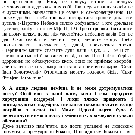
не прагнення до Бога, не пошуку істини, а пошуку
самовиявлення, догоджання собі. Такі переживання зовсім не
є духовними, найчастіше це омана й самооблещування. На
шляху до Бога треба трошки постаратися, трошки докласти
зусиль («Царство Небесне силою добувається, і хто докладає
зусилля, здобуває його» Мф. 11, 12). Треба трошки збити ноги
на цьому шляху, перш, ніж удостоїтися небесних дарів. Бог не
дає Свої скарби в нечисті руки, нечисте серце. Треба
попрацювати, постукати у двері, поочистися трохи.
«Терпінням вашим спасайте душі ваші» /Лук. 21, 19/ Піст -
знищення смерті й визволення від гніву. Піст і тіло зберігає
здоровим: не обтяжуючись їжею, воно не приймає хвороби,
але стаючи легким, зміцнюється для прийняття дарів. /Свят.
Іван Золотоустий/ Отримання морить голодом бісів. /Свят.
Феофан Затворник/
9. А якщо людина немічна й не може дотримуватися
посту? Особливо в наші часи, коли і самі продукти
харчування нездорові, і люди тяжко працюють і
виснаджуються надмірно, і не завжди можна дістати те, що
потрібно з пісної їжі. Може Церкві варто було б
переглянути вимоги посту і змінити їх, враховуючи сучасні
обставини?
Дуже важливо пам`ятати, що пости укладені не людським
розумом, а премудрістю Божою, Провидінням Божим на всі