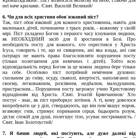
Кронштадський/. Піст возносить молитву на небо, стаючи для
неї наче крилами. /Свят. Василій Великий/
6. Чи для всіх християн обов`язковий піст?
Так, піст обов`язковий для кожного християнина, навіть для
маленьких дітей, починаючи з трьох років, - кожному у своїй
мірі. Піст укладено Богом з першого часу існування людини,
як НЕОБХІДНИЙ засіб для її зростання в Бозі. Про
необхідність посту для кожного, хто охрестився у Христа
Ісуса, говорить і те, що ні священик, ані яка влада, ані сам
патріарх не мають права благословляти порушення посту
(тільки полегшення для немічних і дітей). Тобто всю
відповідальність перед Богом за це кожна людина бере тільки
на себе. Особливо піст потрібний немічним духовно:
схильним до гніву, осуду, сваволі, впертості, наполяганні на
своєму, легковажним, розсіяним, недбалим, малодушним,
пристрасним... Порушення посту загрожує учню Христовому
відпадінням від Христа. /Свят. Ігнатій Брянчанінов/ Хто
постує - знає, як піст приборкує хотіння. А ті, кому довелося
випробувати це у ділі, стверджують, що він пом`якшує норов,
вгамовує гнів, стримує поривання серця, бадьорить розум,
дістає спокій для душі, полегшує тіло, усуває нестриманість. /
Свят. Іван Золотоустий/
7. Я бачив людей, які постують, але дуже далекі від