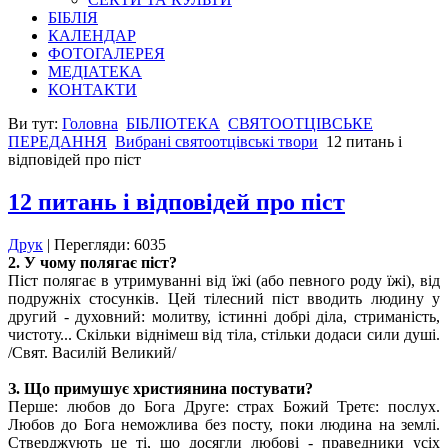
БІБЛІЯ
КАЛЕНДАР
ФОТОГАЛЕРЕЯ
МЕДІАТЕКА
КОНТАКТИ
Ви тут:
Головна
БІБЛІОТЕКА
СВЯТООТЦІВСЬКЕ
ПЕРЕДАННЯ
Вибрані святоотцівські твори
12 питань і
відповідей про піст
12 питань і відповідей про піст
Друк
| Перегляди: 6035
2. У чому полягає піст?
Піст полягає в утримуванні від їжі (або певного роду їжі), від
подружніх стосунків. Цей тілесний піст вводить людину у
другий - духовний: молитву, істинні добрі діла, стриманість,
чистоту... Скільки віднімеш від тіла, стільки додаси сили душі.
/Свят. Василій Великий/
З. Що примушує християнина постувати?
Перше: любов до Бога Друге: страх Божий Третє: послух.
Любов до Бога неможлива без посту, поки людина на землі.
Стверджують це ті, що досягли любові - праведники усіх