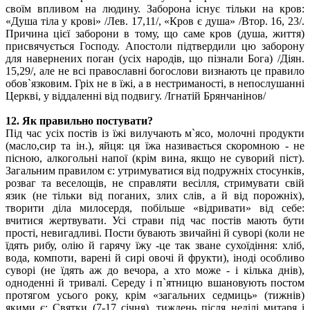
своїм впливом на людину. Заборона існує тільки на кров:
«Душа тіла у крові» /Лев. 17,11/, «Кров є душа» /Втор. 16, 23/.
Причина цієї заборони в тому, що саме кров (душа, життя)
присвячується Господу. Апостоли підтвердили цю заборону
для навернених поган (усіх народів, що пізнали Бога) /Діян.
15,29/, але не всі православні богослови визнають це правило
обов`язковим. Гріх не в їжі, а в нестриманості, в непослушанні
Церкві, у віддаленні від подвигу. /Ігнатій Брянчанінов/
12. Як правильно постувати?
Під час усіх постів із їжі вилучають м`ясо, молочні продукти
(масло,сир та ін.), яйця: ця їжа називається скоромною - не
пісною, алкогольні напої (крім вина, якщо не суворий піст).
Загальним правилом є: утримуватися від подружніх стосунків,
розваг та веселощів, не справляти весілля, стримувати свій
язик (не тільки від поганих, злих слів, а й від порожніх),
творити діла милосердя, побільше «відривати» від себе:
вчитися жертвувати. Усі страви під час постів мають бути
прості, невигадливі. Пости бувають звичайні й суворі (коли не
їдять рибу, олію й гарячу їжу -це так зване сухоїдіння: хліб,
вода, компоти, варені й сирі овочі й фрукти), іноді особливо
суворі (не їдять аж до вечора, а хто може - і кілька днів),
одноденні й тривалі. Середу і п`ятницю вшановують постом
протягом усього року, крім «загальних седмиць» (тижнів)
якими є: Святки (7-17 січня), тиждень після неділі митаря і