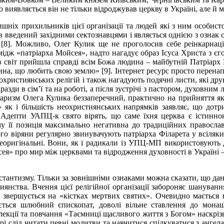
 виявляється він не тільки відроджував церкву в Україні, але й м
ишніх прихильників цієї організації та людей які з ним особист
 введений західними сектознавцями і являється однією з ознак се
ері [8]. Можливо, Олег Кулик ще не проголосив себе реінкарнац
мідж «патріарха Мойсея», надто нагадує образ Ісуса Христа з єг
ь в світ прийшла справді всім Божа людина – майбутній Патріарх
ина, що любить свою землю» [9]. Інтернет ресурс просто перена
еохристиянських релігій і також нагадують подячні листи, які др
зди в сім’ї та на роботі, а після зустрічі з пастором, духовним 
аризм Олега Кулика беззаперечний, практично на прийняття яко
» як і більшість неохристиянських напрямків заявляє, що дотр
. Адепти УАПЦ-к свято вірять, що саме їхня церква є істинно
му її позиція максимально негативна до традиційних правосла
його віряни регулярно звинувачують патріарха Філарета у всіляк
ригінальні. Вони, як і радикали із УПЦ-МП використовують да
сея» про мир між церквами та відродження духовності в Україні –
тантизму. Тільки за зовнішніми ознаками можна сказати, що дана 
тиянства. Вчення цієї релігійної організації забороняє шанува
 звершується на «кістках мертвих святих». Очевидно мається н
ється шлюбний єпископат, доволі вільне ставлення до монаш
лекції та повчання «Таємниці щасливого життя з Богом» наскрізь 
брі слід читати певні молитви та навчитися спілкуватися з анг