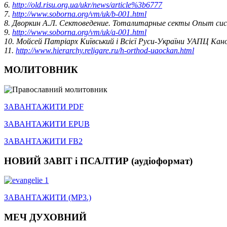
6.
http://old.risu.org.ua/ukr/news/article%3b6777
7.
http://www.soborna.org/vm/uk/b-001.html
8. Дворкин А.Л. Сектоведение. Тоталитарные секты Опыт систе
9.
http://www.soborna.org/vm/uk/a-001.html
10. Мойсей Патріарх Київський і Всієї Руси-України УАПЦ Каноні
11.
http://www.hierarchy.religare.ru/h-orthod-uaockan.html
МОЛИТОВНИК
ЗАВАНТАЖИТИ PDF
ЗАВАНТАЖИТИ EPUB
ЗАВАНТАЖИТИ FB2
НОВИЙ ЗАВІТ і ПСАЛТИР (аудіоформат)
ЗАВАНТАЖИТИ (MP3.)
МЕЧ ДУХОВНИЙ