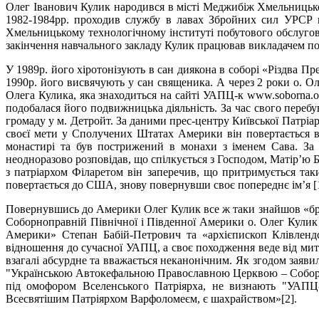
Олег Іванович Кулик народився в місті Меджибіж Хмельницької
1982-1984рр. проходив службу в лавах Збройних сил УРСР 
Хмельницькому технологічному інституті побутового обслуговув
закінчення навчального закладу Кулик працював викладачем по
У 1989р. його хіротонізують в сан диякона в соборі «Різдва П
1990р. його висвячують у сан священика. А через 2 роки о. 
Олега Кулика, яка знаходиться на сайті УАПЦ-к www.soborna.
подобалася його подвижницька діяльність. За час свого пере
громаду у м. Детройт. За даними прес-центру Київської Патріа
своєї мети у Сполучених Штатах Америки він повертається в
монастирі та був пострижений в монахи з іменем Сава. За 
неодноразово розповідав, що спілкується з Господом, Матір’ю 
з патріархом Філаретом він заперечив, що притримується та
повертається до США, знову повернувши своє попереднє ім’я [1
Повернувшись до Америки Олег Кулик все ж таки знайшов «брат
Соборноправній Північної і Південної Америки о. Олег Кулик 
Америки» Степан Бабій-Петрович та «архієпископ Клівленд
відношення до сучасної УАПЦ, а своє походження веде від митр
взагалі абсурдне та вважається неканонічним. Як згодом заяв
"Українською Автокефальною Православною Церквою – Соборноп
під омофором Вселенського Патріярха, не визнають "УАПЦ-
Всесвятішим Патріярхом Варфоломеєм, є шахрайством»[2].