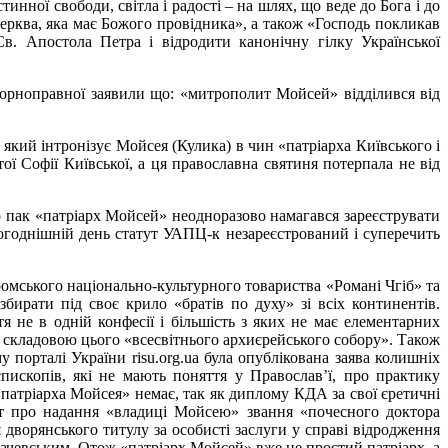
нної свободи, світла і радості – на шлях, що веде до Бога і до
рква, яка має Божого провідника», а також «Господь покликав
в. Апостола Петра і відродити канонічну гілку Української
борноправної заявили що: «митрополит Мойсей» відділився від
, який інтронізує Мойсея (Кулика) в чин «патріарха Київського і
ятої Софії Київської, а ця православна святиня потерпала не від
о пак «патріарх Мойсей» неодноразово намагався зареєструвати
ьогоднішній день статут УАПЦ-к незареєстрований і суперечить
омського національно-культурного товариства «Романі Чгіб» та
збирати під своє крило «братів по духу» зі всіх континентів.
тя не в одній конфесії і більшість з яких не має елементарних
и складовою цього «всесвітнього архиєрейського собору». Також
у порталі України risu.org.ua була опублікована заява колишніх
пископів, які не мають поняття у Православ’ї, про практику
 «патріарха Мойсея» немає, так як диплому КДА за свої єретичні
ат про надання «владиці Мойсею» звання «почесного доктора
 дворянського титулу за особисті заслуги у справі відродження
чевським. Отож «патріарх Мойсей» вже не простий патріарх, а