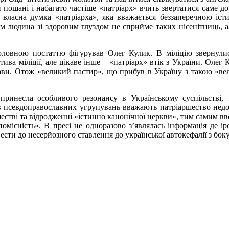
 пошані і набагато частіше «патріарх» вчить звертатися саме до 
я власна думка «патріарха», яка вважається беззаперечною іс
лом людина зі здоровим глуздом не сприйме таких нісенітниць, 
головною постаттю фігурував Олег Кулик. В міліцію звернули
тива міліції, але цікаве інше – «патріарх» втік з України. Олег
рави. Отож «великий пастир», що прибув в Україну з такою «в
 принесла особливого резонансу в Українському суспільстві
в псевдоправославних угрупувань вважають патріаршество недос
естві та відродженні «істинно канонічної церкви», тим самим вво
помісність». В пресі не одноразово з’являлась інформація де і
ести до несерйозного ставлення до української автокефалії з бо