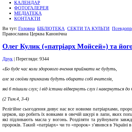
КАЛЕНДАР
ФОТОГАЛЕРЕЯ
МЕДІАТЕКА
КОНТАКТИ
Ви тут:
Головна
БІБЛІОТЕКА
СЕКТИ ТА КУЛЬТИ
Псевдопра
Православна Церква Канонічна
Олег Кулик («патріарх Мойсей») та йо
Друк
| Перегляди: 9344
«Бо буде час коли здорового вчення приймати не будуть,
але за своїми примхами будуть обирати собі вчителів,
які б тішили слух; і від істини відвернуть слух і навернуться до
(2 Тим.4, 3-4)
Релігійне сьогодення дивує нас все новими патріархами, прор
церков, що робить їх вовками в овечій шкурі в лапи, яких попа
які підливають масла у вогонь. Розділяти та руйнувати завж
пророків. Такий «патріарх» чи то «пророк» з’явився в Україн