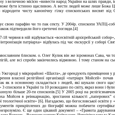
 з величною місією «вивести народ України на шлях правди, істи
 може бути істинно щасливою. А вести людей може лише Божа Це
 відродити чисту канонічну гілку єпископських висвят від С
вує свою парафію чи то пак секту. У 2004р. єпископи УАПЦ-со
також підтвердили його єретичні погляди.[4]
17-18 червня в ній відбувається «всесвітній архієрейський собор»
інтронізація патріарха» відбулась під час екскурсії у соборі Св
вославним блиском. о. Олег Кулик він же ієромонах Сава, чи т
лігій, але всі спроби закінчились відмовою. І тому станом на с
 в Ужгороді у мікрорайоні «Шахта», де орендують приміщення у р
рення власної релігійної організації «патріарх Мойсей» почав 
 так як в основному складається з людей, які шукали свого щас
3 єпископи в Україні та 10 розкидано по світу, якраз вони і бул
окинуло більше 20-ти єпископів.[5] У 2005 році на релігієзнавчом
ха Мойсея в реінкарнацію, зростання кількості „паперових” є
 теологічної освіти» [6]. Нагадаємо, що богословської освіти у
окументів прикріплених до біографії можна побачити сертифік
 незрозуміло. Є ще один цікавий документ – «Грамота дарування
ьким-Вовком – Великим князем Київським, Чернігівським та Кара