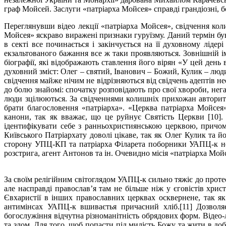
граф Мойсей. Заслуги «патріарха Мойсея» справді грандіозні, бо
Переглянувши відео лекції «патріарха Мойсея», свідчення кол
Мойсея» яскраво виражені признаки гуруїзму. Даний термін був
в секті все починається і закінчується на її духовному лід
екзальтованого бажання все ж таки проявляються. Зовнішній і
біографії, які відображають ставлення його вірян «У цей ден
духовний зміст: Олег – святий, Іванович – Божий, Кулик – люд
свідчення майже нічим не відрізняються від свідчень адептів н
до болю знайомі: спочатку розповідають про свої хвороби, негара
люди зцілюються. За свідченнями колишніх прихожан авторит
брати благословення «патріарха». «Церква патріарха Мойсея
канони, так як вважає, що це руйнує Святість Церкви [10]
ідентифікувати себе з ранньохристиянською церквою, причо
Київського Патріархату доволі цікаве, так як Олег Кулик та 
сторону УПЦ-КП та патріарха Філарета поборники УАПЦ-к нео
розстрига, агент Антонов та ін. Очевидно місія «патріарха Мой
За своїм релігійним світоглядом УАПЦ-к сильно тяжіє до протес
але насправді православ’я там не більше ніж у єговістів хрис
Євхаристії в інших православних церквах осквернене, так як
антимінсах УАПЦ-к вшиваєтья причасний хліб.[11] Дозволя
богослужіння відчутна різноманітність обрядових форм. Відео-
та злом. Для того, щоб попасти під милість Божу та жити в до