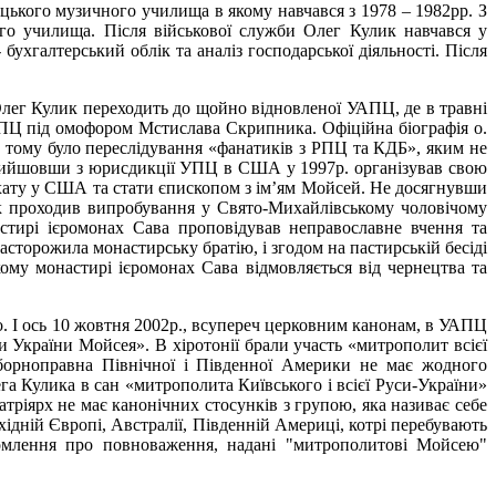
цького музичного училища в якому навчався з 1978 – 1982рр. З
о училища. Після військової служби Олег Кулик навчався у
ухгалтерський облік та аналіз господарської діяльності. Після
 Олег Кулик переходить до щойно відновленої УАПЦ, де в травні
АПЦ під омофором Мстислава Скрипника. Офіційна біографія о.
 тому було переслідування «фанатиків з РПЦ та КДБ», яким не
м вийшовши з юрисдикції УПЦ в США у 1997р. організував свою
архату у США та стати єпископом з ім’ям Мойсей. Не досягнувши
ик проходив випробування у Свято-Михайлівському чоловічому
стирі ієромонах Сава проповідував неправославне вчення та
сторожила монастирську братію, і згодом на пастирській бесіді
му монастирі ієромонах Сава відмовляється від чернецтва та
. І ось 10 жовтня 2002р., всупереч церковним канонам, в УАПЦ
 України Мойсея». В хіротонії брали участь «митрополит всієї
орноправна Північної і Південної Америки не має жодного
га Кулика в сан «митрополита Київського і всієї Руси-України»
ріярх не має канонічних стосунків з групою, яка називає себе
ній Європі, Австралії, Південній Америці, котрі перебувають
омлення про повноваження, надані "митрополитові Мойсею"