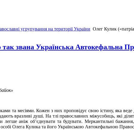
вославні угрупування на території України
Олег Кулик («патрі
го так звана Українська Автокефальна П
 байок»
оками та месіями. Кожен з них проповідує свою істину, яка веде
дають вразливі душі. На тлі православних міжусобиць, які ділят
ди легше аніж об’єднувати та будувати. Меркантильні бажання,
і в особі Олега Кулика та його Українською Автокефальною Пра