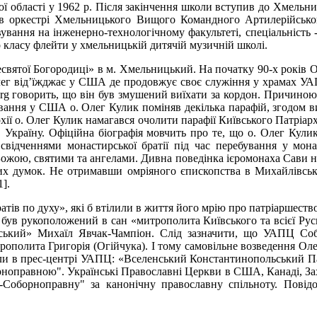
 області у 1962 р. Після закінчення школи вступив до Хмельни
в оркестрі Хмельницького Вищого Командного Артилерійськог
ання на інженерно-технологічному факультеті, спеціальність - б
 класу флейти у хмельницькій дитячій музичній школі.
ресвятої Богородиці» в м. Хмельницький. На початку 90-х років
Олег від’їжджає у США де продовжує своє служіння у храмах У
org говорить, що він був змушений виїхати за кордон. Причиною
бування у США о. Олег Кулик поміняв декілька парафій, згодо
рхії о. Олег Кулик намагався очолити парафії Київського Патрі
 Україну. Офіційна біографія мовчить про те, що о. Олег Кул
свідченнями монастирської братії під час перебування у мона
Божою, святими та ангелами. Дивна поведінка ієромонаха Сави на
ких думок. Не отримавши омріяного єпископства в Михайлівсько
].
ів по духу», які б втілили в життя його мрію про патріаршество
був рукоположений в сан «митрополита Київського та всієї Руси
ський» Михаїл Явчак-Чампіон. Слід зазначити, що УАПЦ Соб
ополита Григорія (Огійчука). І тому самовільне возведення Оле
или в прес-центрі УАПЦ: «Вселенський Константинопольський Пат
равною". Українські Православні Церкви в США, Канаді, Захід
Соборноправну" за канонічну православну спільноту. Повід