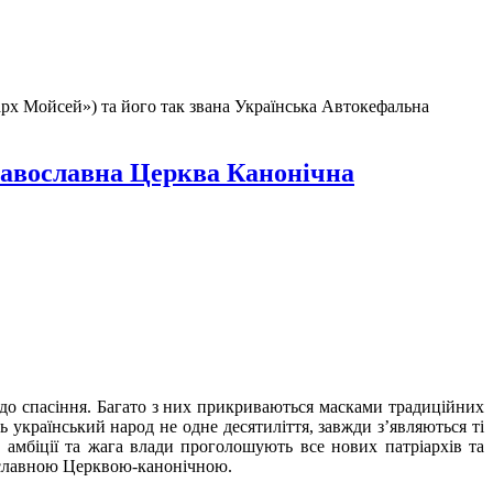
арх Мойсей») та його так звана Українська Автокефальна
равославна Церква Канонічна
 до спасіння. Багато з них прикриваються масками традиційних
ь український народ не одне десятиліття, завжди з’являються ті
 амбіції та жага влади проголошують все нових патріархів та
вославною Церквою-канонічною.