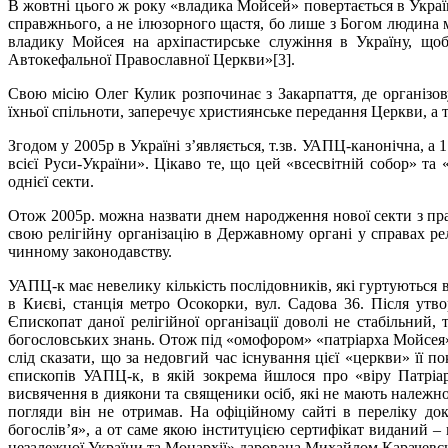
В жовтні цього ж року «владика Мойсей» повертається в Україну
справжнього, а не ілюзорного щастя, бо лише з Богом людина
владику Мойсея на архіпастирське служіння в Україну, щоб
Автокефальної Православної Церкви»[3].
Свою місію Олег Кулик розпочинає з Закарпаття, де організо
їхньої спільноти, заперечує християнське передання Церкви, а 
Згодом у 2005р в Україні з’являється, т.зв. УАПЦ-канонічна, а 
всієї Руси-України». Цікаво те, що цей «всесвітній собор» та «
однієї секти.
Отож 2005р. можна назвати днем народження нової секти з пра
свою релігійну організацію в Державному органі у справах ре
чинному законодавству.
УАПЦ-к має невелику кількість послідовників, які гуртуються
в Києві, станція метро Осокорки, вул. Садова 36. Після утво
Єпископат даної релігійної організації доволі не стабільний,
богословських знань. Отож під «омофором» «патріарха Мойсея» 
слід сказати, що за недовгий час існування цієї «церкви» її п
єпископів УАПЦ-к, в якій зокрема йшлося про «віру Патріар
висвячення в диякони та священики осіб, які не мають належної
погляди він не отримав. На офіційному сайті в переліку д
богослів’я», а от саме якою інституцією сертифікат виданий –
незалежної України та Монархії» дарована Михайлом Карачевс