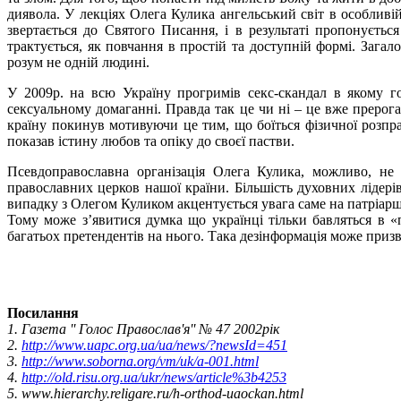
диявола. У лекціях Олега Кулика ангельський світ в особливій
звертається до Святого Писання, і в результаті пропонуєтьс
трактується, як повчання в простій та доступній формі. Зага
розум не одній людині.
У 2009р. на всю Україну прогримів секс-скандал в якому 
сексуальному домаганні. Правда так це чи ні – це вже прерога
країну покинув мотивуючи це тим, що боїться фізичної розп
показав істину любов та опіку до своєї пастви.
Псевдоправославна організація Олега Кулика, можливо, не
православних церков нашої країни. Більшість духовних лідері
випадку з Олегом Куликом акцентується увага саме на патріарш
Тому може з’явитися думка що українці тільки бавляться в «
багатьох претендентів на нього. Така дезінформація може призв
Посилання
1. Газета '' Голос Православ'я'' № 47 2002рік
2.
http://www.uapc.org.ua/ua/news/?newsId=451
3.
http://www.soborna.org/vm/uk/a-001.html
4.
http://old.risu.org.ua/ukr/news/article%3b4253
5. www.hierarchy.religare.ru/h-orthod-uaockan.html