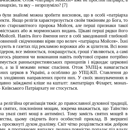
онархію, та яку – незрозуміло? [7]
о були знайомі можна зробити висновок, що в особі «патріарха
кти. Якщо релігія характеризується своїм тяжінням до Бога, то
ією старозавітного пророка Мойсея, але перші признаки такої
овістських або ж мормонських видань. Цікаві перші рядки його
 Мойсей. Навіть його ймення несе в собі закодований глибокий
повнений свідченнями вірян про велич «патріарха Мойсея». Їхні
укують в газетах під рекламою ворожки або ж цілителя. Всі вони
лідером, все змінюється, покращується, гроші з’являються, а самі
гось рішення чи виконання навіть побутової справи потрібно
имується ранньохристиянських принципів і відкидає церковні
ю, а за її межами немає спасіння. Отож УАПЦ-к намагається
вних церков в Україні, а особливо до УПЦ-КП. Ставлення до
их злодіяннях направлених проти них. У своїх звинуваченнях в
вно заїжджені кліше на кшталт: лжепатріарх Філарет, монах-
 Київського Патріархату не стосується.
релігійна організація тяжіє до православної духовної традиції,
ння святих, поклоніння мощам, зокрема вважається, що Таїнство
а увазі святі мощі в антимінсі. Тому замість святих мощей в
ества, цьому свідчить його особистий приклад. В звершені
просякнуті духом дуалізму. Світ чітко розділяється між добром
елами, в противному випадку людина повністю попадає під владу