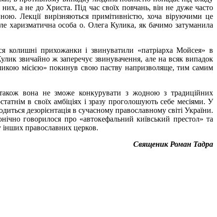
них, а не до Христа. Під час своїх повчань, він не дуже часто
тиною. Лекції вирізняються примітивністю, хоча віруючими це
але харизматична особа о. Олега Кулика, як бачимо затуманила
ся колишні прихожанки і звинуватили «патріарха Мойсея» в
 Кулик звичайно ж заперечує звинувачення, але на всяк випадок
еликою місією» покинув свою паству напризволяще, тим самим
, також вона не зможе конкурувати з жодною з традиційних
татнім в своїх амбіціях і зразу проголошують себе месіями. У
диться дезорієнтація в сучасному православному світі України.
ронічно говорилося про «автокефальний київський престол» та
ку інших православних церков.
Священик Роман Тадра