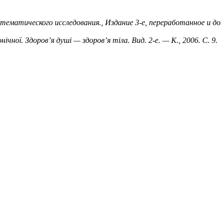
матического исследования., Издание 3-е, переработанное и доп
чної. Здоров’я душі — здоров’я тіла. Вид. 2-е. — К., 2006. С. 9.