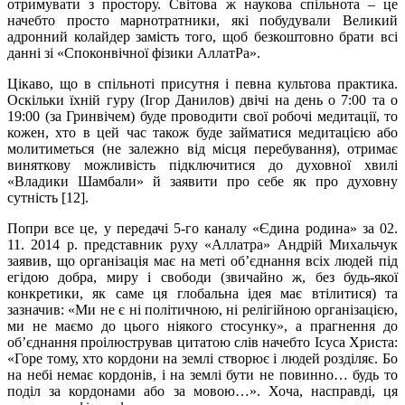
отримувати з простору. Світова ж наукова спільнота – це
начебто просто марнотратники, які побудували Великий
адронний колайдер замість того, щоб безкоштовно брати всі
данні зі «Споконвічної фізики АллатРа».
Цікаво, що в спільноті присутня і певна культова практика.
Оскільки їхній гуру (Ігор Данилов) двічі на день о 7:00 та о
19:00 (за Гринвічем) буде проводити свої робочі медитації, то
кожен, хто в цей час також буде займатися медитацією або
молитиметься (не залежно від місця перебування), отримає
виняткову можливість підключитися до духовної хвилі
«Владики Шамбали» й заявити про себе як про духовну
сутність [12].
Попри все це, у передачі 5-го каналу «Єдина родина» за 02.
11. 2014 р. представник руху «Аллатра» Андрій Михальчук
заявив, що організація має на меті об’єднання всіх людей під
егідою добра, миру і свободи (звичайно ж, без будь-якої
конкретики, як саме ця глобальна ідея має втілитися) та
зазначив: «Ми не є ні політичною, ні релігійною організацією,
ми не маємо до цього ніякого стосунку», а прагнення до
об’єднання проілюстрував цитатою слів начебто Ісуса Христа:
«Горе тому, хто кордони на землі створює і людей розділяє. Бо
на небі немає кордонів, і на землі бути не повинно… будь то
поділ за кордонами або за мовою…». Хоча, насправді, ця