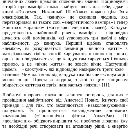
звичайних людей правдиві споконвічні знання. Поціновувачі
історій про вампірів також знайдуть щось для себе, адже в
книзі «Эзоосмос. Исконный Шамбалы» подана ціла їхня
класифікація. Так, «кандук» це колишня людина, яка
перетворилася на такого собі «енергетичного вампіра» і тепер
живиться «праною» (життєвою енергією людей). Кандуки
представляють найвищий рівень вампірів і відповідно
шукають собі помічників, які утворюють три щаблі в міру
наближеності до кандука. Перший щабель становлять
«лембої», їм розкривається таємниця «вічного життя» в
матеріальному тілі та спосіб харчування праною від інших,
однак не повідомляється, що кандук сам харчується і їхньою
праною, а це «вічне життя» не зовсім вічне. Наступний
щабель – «клохтуни», які відповідно набирають третє коло –
«ізниль». Чим далі коло від кандука тим більше експлуатації і
менше знань. Проста ж людина, з якої за цим ланцюгом
збирається життєва енергія, називається «вязень» [11].
Любителі пророцтв також не залишені осторонь, для них є
провіщення майбутнього від Анастасії Нових. Існують свої
принади і для тих, хто захоплюється «навколонауковими»
пошуками. Їм пропонується «дослідження» анонімних
«науковців» («Споконвічна фізика АллатРа»). Ці
«дослідження» обіцяють вирішити усі проблеми людства, їжу
та необхідні речі створювати на атомному рівні, а енергію