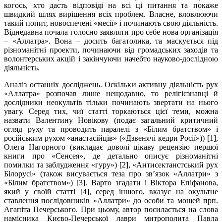
когось, хто дасть відповіді на всі ці питання та покаже
швидкий шлях вирішення всіх проблем. Власне, вловлюючи
такий попит, новоспечені «месії» і починають свою діяльність.
Віднедавна почала голосно заявляти про себе нова організація
– «Аллатра». Вона – досить багатолика, та маскується під
різноманітні проекти, починаючи від громадських заходів та
волонтерських акцій і закінчуючи начебто науково-дослідною
діяльність.
Аналіз останніх досліджень. Оскільки активну діяльність рух
«Аллатра» розпочав лише нещодавно, то релігієзнавці й
дослідники неокультів тільки починають звертати на нього
увагу. Серед тих, чиї статті торкаються цієї теми, можна
назвати Валентину Новікову (подає загальний критичний
огляд руху та проводить паралелі з «Білим братством» і
російським рухом «анастасійців» («Дзвенячі кедри Росії»)) [1],
Олега Нагорного (викладає доволі цікаву рецензію першої
книги про «Сенсея», де детально описує різноманітні
помилки та заблудження «гуру») [2], «Антисектанстський рух
Білорусі» (також висувається теза про зв’язок «Аллатри» з
«Білим братством») [3]. Варто згадати і Віктора Епіфанова,
який у своїй статті [4], серед іншого, вказує на окультне
ставлення послідовників «Аллатри» до особи та мощей прп.
Агапіта Печерського. При цьому, автор посилається на слова
намісника Києво-Печерської лаври митрополита Павла