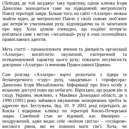
(Лебедя), де той засуджує таку практику, однак клініка Ігоря
Данилова знаходиться саме на підвідомчій митрополиту
Павлу території лаври. Більше того, на сайті «Аллатри» можна
знайти відео, де митрополит Павло у своїх покоях люб’язно
дає інтерв’ю учасниками руху, відповідаючи на їх запитання
про віру. Хоча цілком очевидно, що подібні інтерв’ю
робляться саме з метою «легалізації» руху в очах потенційних
православних адептів.
Мета статті – проаналізувати вчення та діяльність організації
«Аллатра»; висвітлити окультний, езотеричний та
псевдонауковий характер цього руху; показати несумісність
доктрини «Аллатри» із вченням Православної Церкви.
Сам розгляд «Аллатри» варто розпочати з лідера та
беззаперечного «гуру» руху, «академіка» і «професора»
Данилова Ігоря Михайловича. Інформації про його особу у
вільному доступі поки що небагато. Вірогідно, що родом він зі
сходу України, можливо, з Макіївки Донецької області, де з
1990 (1991) року займався лікуванням захворювань хребта за
адресою вул. Бестужева, буд. 10. У 2002 році переїздить до
Києва і відкриває клініку на території Києво-Печерської
лаври. Сімейний стан не відомий, але, ймовірно –
неодружений, адже видає себе «воїном світла» – «геліаром»
високого рівня, які не повинні мати сім’ї. Хоча, чи