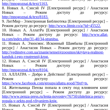
http://mnogoznai.tk/text/1163.
8. Новых А. Сэнсэй IV [Електронний ресурс] / Анастасия
Новых – Режим доступу до ресурсу:
http://mnogoznai.tk/text/8183.
9. ЛитМир - Электронная Библиотека [Електронний ресурс] –
Режим доступу до ресурсу:
http://www.litmir.co/a/?id=45522.
10. Новых А. АллатРа [Електронний ресурс] / Анастасия
Новых – Режим доступу до ресурсу:
http://www.allat-
ra.com/index.php/31-40/34-stranitsa.
11. Новых А. Эзоосмос. Исконный Шамбалы [Електронний
ресурс] / Анастасия Новых – Режим доступу до ресурсу:
http://vedinstve.com.ua/znanie/sensei/ezoosmos/skrytaya-realnost-
kanduk-i-ego-vnutrennij-krug.
12. Новых А. Сэнсэй IV [Електронний ресурс] / Анастасия
Новых – Режим доступу до ресурсу:
http://mnogoznai.tk/text/8104.
13. АЛЛАТРА – Добро в Действии! [Електронний ресурс] –
Режим доступу до ресурсу:
https://www.facebook.com/groups/allatra.good/?fref=ts.
14. Жительница Пензы попала в секту под влиянием книг
[Електронний ресурс] – Режим доступу до ресурсу:
http://www.penza-press.ru/lenta-novostey/76750/zhitelnica-penzy-
popala-v-sektu-pod-vliyaniem-knig.
15. Новых А. Сэнсэй IV [Електронний ресурс] / Анастасия
Новых – Режим доступу до ресурсу: