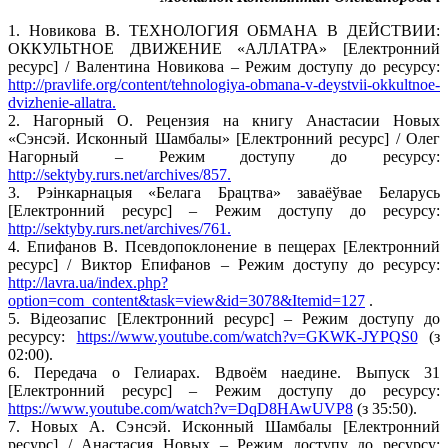
1. Новикова В. ТЕХНОЛОГИЯ ОБМАНА В ДЕЙСТВИИ:
ОККУЛЬТНОЕ ДВИЖЕНИЕ «АЛЛАТРА» [Електронний
ресурс] / Валентина Новикова – Режим доступу до ресурсу:
http://pravlife.org/content/tehnologiya-obmana-v-deystvii-okkultnoe-
dvizhenie-allatra.
2. Нагорный О. Рецензия на книгу Анастасии Новых
«Сэнсэй. Исконный Шамбалы» [Електронний ресурс] / Олег
Нагорный – Режим доступу до ресурсу:
http://sektyby.rurs.net/archives/857.
3. Рэінкарнацыя «Белага Брацтва» заваёўвае Беларусь
[Електронний ресурс] – Режим доступу до ресурсу:
http://sektyby.rurs.net/archives/761.
4. Епифанов В. Псевдопоклонение в пещерах [Електронний
ресурс] / Виктор Епифанов – Режим доступу до ресурсу:
http://lavra.ua/index.php?
option=com_content&task=view&id=3078&Itemid=127
.
5. Відеозапис [Електронний ресурс] – Режим доступу до
ресурсу:
https://www.youtube.com/watch?v=GKWK-JYPQS0
(з
02:00).
6. Передача о Гелиарах. Вдвоём наедине. Выпуск 31
[Електронний ресурс] – Режим доступу до ресурсу:
https://www.youtube.com/watch?v=DqD8HAwUVP8
(з 35:50).
7. Новых А. Сэнсэй. Исконный Шамбалы [Електронний
ресурс] / Анастасия Новых – Режим доступу до ресурсу: