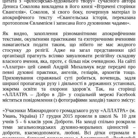
цитата з «філософсько-художнього твору» сучасного автора
Дениса Соколова викладена в його книзі «Втрачені сторінки
Євангелія». Соколов, зі свого боку, почерпнув матеріал із
апокрифічного тексту «Євангельська історія, переказана
протопопом Євлампієм і записана його духовними чадами».
Як видно, захоплення різноманітними апокрифічними
текстами, окультними практиками та езотеричними вченнями
намагаються подати таким, що нібито не має жодного
стосунку до релігії. Адже на загал представники цієї
організації прагнуть всіляко завуалювати релігійну складову
власного вчення, яка, проте, є більш ніж очевидною. На сайті
«Аллатри» цей самий Андрій Михальчук веде передачі про
певні духовні практики, ангелів, геліарів, архонтів тощо.
Приховування справжньої суті робиться, вочевидь, задля
ширшої пропаганди руху і діяльності в державних установах,
зокрема освіти та охорони здоров’я. Так, на сторінці
«АЛЛАТРА – Добро в Дії» у соціальній мережі Facebook
містяться повідомлення (з фотографіями заходів) такого змісту:
«Учасники Міжнародного громадського руху «АЛЛАТРА» (м.
Умань, Україна) 17 грудня 2015 провели в школі № 10 для
учнів 5 - 6 класів урок Доброти. На заході спільно розкрили
теми загальнолюдських духовно-моральних цінностей –
доброти, взаємодопомоги, любові. Всі дітки отримали в