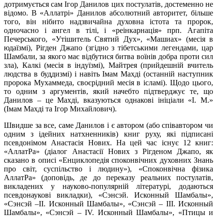
дотримується сам Ігор Данилов цих постулатів, достеменно не
відомо. В «Аллатрі» Данилов абсолютний авторитет, більше
того, він нібито надзвичайна духовна істота та пророк,
одночасно і ангел в тілі, і «реінкарнація» прп. Агапіта
Печерського, «Утішитель Святий Дух», «Машиах» (месія в
юдаїзмі), Рігден Джапо (згідно з тібетськими легендами, цар
Шамбали, за якого має відбутися битва воїнів добра проти сил
зла), Калкі (месія в індуїзмі), Майтрея (прийдешній вчитель
людства в буддизмі) і навіть Імам Махді (останній наступник
пророка Мухаммеда, своєрідний месія в ісламі). Щодо цього,
то одним з аргументів, який начебто підтверджує те, що
Данилов – це Махді, вказуються однакові ініціали «І. М.»
(Імам Махді та Ігор Михайлович).
Швидше за все, саме Данилов і є автором (або співавтором чи
одним з ідейних натхненників) книг руху, які підписані
псевдонімом Анастасія Нових. На цей час існує 12 книг:
«АллатРа» (діалог Анастасії Нових з Рігденом Джапо, як
сказано в описі «Енциклопедія споконвічних духовних Знань
про світ, суспільство і людину»), «Споконвічна фізика
АллатРа» (доповідь, де до переказу реальних постулатів,
викладених у науково-популярній літературі, додаються
псевдонаукові викладки), «Сэнсэй. Исконный Шамбалы»,
«Сэнсэй –II. Исконный Шамбалы», «Сэнсэй – III. Исконный
Шамбалы», «Сэнсэй – IV. Исконный Шамбалы», «Птицы и