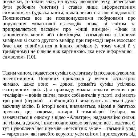
позначки, то такий знак, на думку ідеологів руху, переставав
бути робочим (чистим) і ставав лише інформативним
символом, як будь-яка книга, в якій читаєш загальні відомості.
Пояснюється все це псевдонауковими побудовами про
порушення «квантової взаємодії» знака зі світом та
приправляється пасажем про «інші виміри»: «Знак із
заповненим колом або півмісяцем, взаємодіючи з іншими
вимірами зі свого другого виміру, при переході через езоосмос
буде вже сприйматися в інших вимірах (у тому числі й у
тримірному) не більше ніж картинкою, яка несе інформацію –
символом» [10].
Таким чином, подається суміш окультизму із псевдонауковими
нісенітницями. Подібних прикладів у вченні «Аллатри»
чимало, адже воно – доволі розмаїта суміш усіляких
езотеричних ідей. Для прикладу можна згадати вчення про
«геліарів» – воїнів світла, таких собі ангелів у плоті, які мають
три рівні (перший – найвищий) і виконують на землі дуже
важливу місію. В історії вони, виявляється, відомі в багатьох
проявах, це, зокрема, катари і тамплієри. Геліари, як
зазначається в одному з відео «Аллатри», надзвичайно сильні
не тілом, а духом, і вже неодноразово рятували все людство. Є
тут і улюблена ідея шукачів «всесвітніх змов» – таємний уряд
– «архонти», які начебто керують усім світом і приховують від