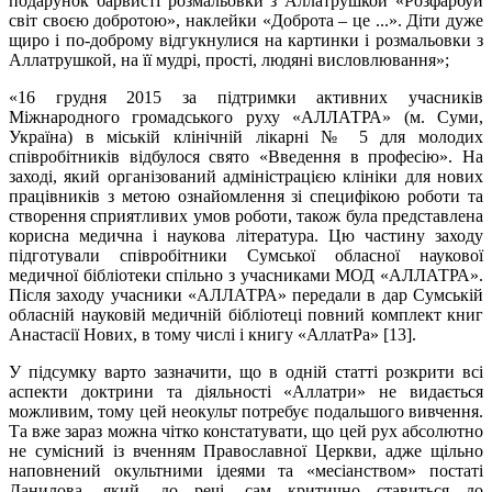
подарунок барвисті розмальовки з Аллатрушкой «Розфарбуй
світ своєю добротою», наклейки «Доброта – це ...». Діти дуже
щиро і по-доброму відгукнулися на картинки і розмальовки з
Аллатрушкой, на її мудрі, прості, людяні висловлювання»;
«16 грудня 2015 за підтримки активних учасників
Міжнародного громадського руху «АЛЛАТРА» (м. Суми,
Україна) в міській клінічній лікарні № 5 для молодих
співробітників відбулося свято «Введення в професію». На
заході, який організований адміністрацією клініки для нових
працівників з метою ознайомлення зі специфікою роботи та
створення сприятливих умов роботи, також була представлена
корисна медична і наукова література. Цю частину заходу
підготували співробітники Сумської обласної наукової
медичної бібліотеки спільно з учасниками МОД «АЛЛАТРА».
Після заходу учасники «АЛЛАТРА» передали в дар Сумській
обласній науковій медичній бібліотеці повний комплект книг
Анастасії Нових, в тому числі і книгу «АллатРа» [13].
У підсумку варто зазначити, що в одній статті розкрити всі
аспекти доктрини та діяльності «Аллатри» не видається
можливим, тому цей неокульт потребує подальшого вивчення.
Та вже зараз можна чітко констатувати, що цей рух абсолютно
не сумісний із вченням Православної Церкви, адже щільно
наповнений окультними ідеями та «месіанством» постаті
Данилова, який, до речі, сам критично ставиться до