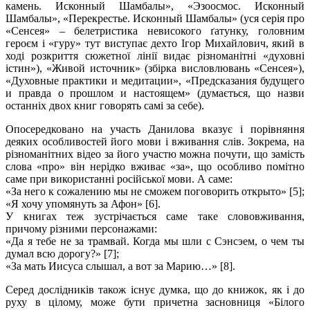
камень. Исконный Шамбалы», «Эзоосмос. Исконный
Шамбалы», «Перекрестье. Исконный Шамбалы» (уся серія про
«Сенсея» – белетристика невисокого ґатунку, головним
героєм і «гуру» тут виступає дехто Ігор Михайлович, який в
ході розкриття сюжетної лінії видає різноманітні «духовні
істин»), «Живой источник» (збірка висловлювань «Сенсея»),
«Духовные практики и медитации», «Предсказания будущего
и правда о прошлом и настоящем» (думається, що назви
останніх двох книг говорять самі за себе).
Опосередковано на участь Данилова вказує і порівняння
деяких особливостей його мови і вживання слів. Зокрема, на
різноманітних відео за його участю можна почути, що замість
слова «про» він нерідко вживає «за», що особливо помітно
саме при використанні російської мови. А саме:
«За него к сожалению мы не сможем поговорить открыто» [5];
«Я хочу упомянуть за Афон» [6].
У книгах теж зустрічається саме таке слововживання,
причому різними персонажами:
«Да я тебе не за трамвай. Когда мы шли с Сэн­сэем, о чем ты
думал всю дорогу?» [7];
«За мать Иисуса слышал, а вот за Марию…» [8].
Серед дослідників також існує думка, що до книжок, як і до
руху в цілому, може бути причетна засновниця «Білого