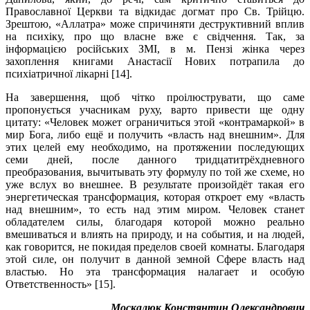
Православної Церкви та відкидає догмат про Св. Трійцю.
Зрештою, «Аллатра» може спричиняти деструктивний вплив
на психіку, про що власне вже є свідчення. Так, за
інформацією російських ЗМІ, в м. Пензі жінка через
захоплення книгами Анастасії Нових потрапила до
психіатричної лікарні [14].
На завершення, щоб чітко проілюструвати, що саме
пропонується учасникам руху, варто привести ще одну
цитату: «Человек может ограничиться этой «контрамаркой» в
мир Бога, либо ещё и получить «власть над внешним». Для
этих целей ему необходимо, на протяжении последующих
семи дней, после данного тридцатитрёхдневного
преобразования, вычитывать эту формулу по той же схеме, но
уже вслух во внешнее. В результате произойдёт такая его
энергетическая трансформация, которая откроет ему «власть
над внешним», то есть над этим миром. Человек станет
обладателем силы, благодаря которой можно реально
вмешиваться и влиять на природу, и на события, и на людей,
как говорится, не покидая пределов своей комнаты. Благодаря
этой силе, он получит в данной земной Сфере власть над
властью. Но эта трансформация налагает и особую
Ответственность» [15].
Москалюк Констянтин Олександрович