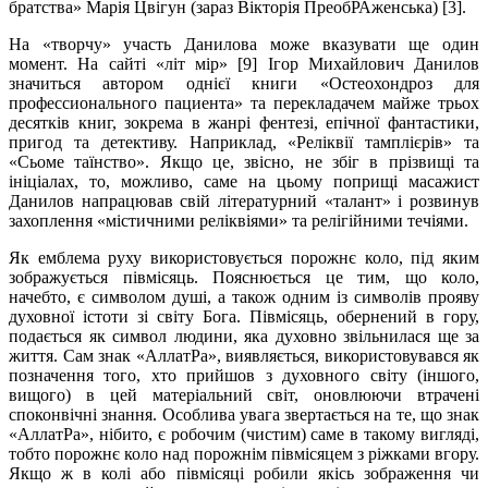
братства» Марія Цвігун (зараз Вікторія ПреобРАженська) [3].
На «творчу» участь Данилова може вказувати ще один
момент. На сайті «літ мір» [9] Ігор Михайлович Данилов
значиться автором однієї книги «Остеохондроз для
профессионального пациента» та перекладачем майже трьох
десятків книг, зокрема в жанрі фентезі, епічної фантастики,
пригод та детективу. Наприклад, «Реліквії тамплієрів» та
«Сьоме таїнство». Якщо це, звісно, не збіг в прізвищі та
ініціалах, то, можливо, саме на цьому поприщі масажист
Данилов напрацював свій літературний «талант» і розвинув
захоплення «містичними реліквіями» та релігійними течіями.
Як емблема руху використовується порожнє коло, під яким
зображується півмісяць. Пояснюється це тим, що коло,
начебто, є символом душі, а також одним із символів прояву
духовної істоти зі світу Бога. Півмісяць, обернений в гору,
подається як символ людини, яка духовно звільнилася ще за
життя. Сам знак «АллатРа», виявляється, використовувався як
позначення того, хто прийшов з духовного світу (іншого,
вищого) в цей матеріальний світ, оновлюючи втрачені
споконвічні знання. Особлива увага звертається на те, що знак
«АллатРа», нібито, є робочим (чистим) саме в такому вигляді,
тобто порожнє коло над порожнім півмісяцем з ріжками вгору.
Якщо ж в колі або півмісяці робили якісь зображення чи