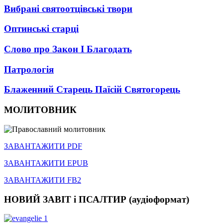
Вибрані святоотцівські твори
Оптинські старці
Слово про Закон І Благодать
Патрологія
Блаженний Старець Паїсій Святогорець
МОЛИТОВНИК
ЗАВАНТАЖИТИ PDF
ЗАВАНТАЖИТИ EPUB
ЗАВАНТАЖИТИ FB2
НОВИЙ ЗАВІТ і ПСАЛТИР (аудіоформат)